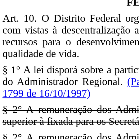
F
Art. 10. O Distrito Federal or
com vistas à descentralização a
recursos para o desenvolvime
qualidade de vida.
§ 1° A lei disporá sobre a part
do Administrador Regional.
(P
1799 de 16/10/1997)
§ 2° A remuneração dos Admin
superior à fixada para os Secret
§ 2° A remuneração dos Admin