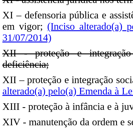
XI – defensoria pública e assist
em vigor;
(Inciso alterado(a)
31/07/2014)
XII - proteção e integração
deficiência;
XII – proteção e integração soc
alterado(a) pelo(a) Emenda à Le
XIII - proteção à infância e à ju
XIV - manutenção da ordem e se