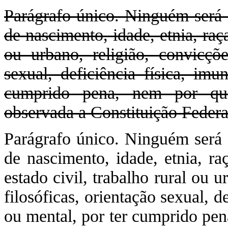
Parágrafo único. Ninguém será 
de nascimento, idade, etnia, raça
ou urbano, religião, convicções
sexual, deficiência física, imu
cumprido pena, nem por qual
observada a Constituição Federa
Parágrafo único. Ninguém será 
de nascimento, idade, etnia, raç
estado civil, trabalho rural ou u
filosóficas, orientação sexual, d
ou mental, por ter cumprido pen