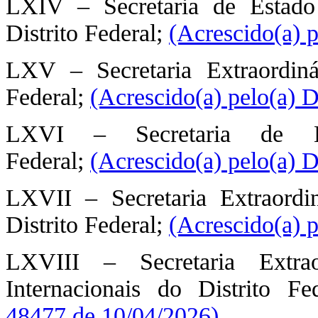
LXIV – Secretaria de Estad
Distrito Federal;
(Acrescido(a) 
LXV – Secretaria Extraordiná
Federal;
(Acrescido(a) pelo(a) 
LXVI – Secretaria de E
Federal;
(Acrescido(a) pelo(a) 
LXVII – Secretaria Extraordi
Distrito Federal;
(Acrescido(a) 
LXVIII – Secretaria Extra
Internacionais do Distrito Fe
48477 de 10/04/2026)