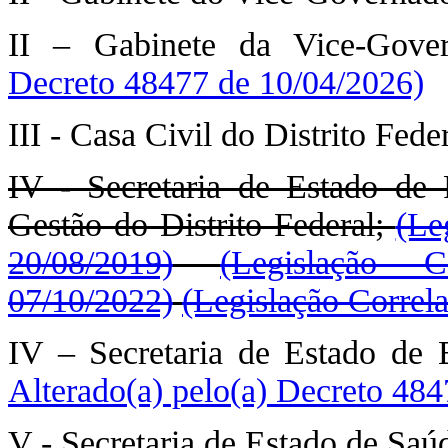
II – Gabinete da Vice-Gove
Decreto 48477 de 10/04/2026)
III - Casa Civil do Distrito Feder
IV - Secretaria de Estado de
Gestão do Distrito Federal;
(Le
20/08/2019)
(Legislação 
07/10/2022)
(Legislação Correl
IV – Secretaria de Estado de 
Alterado(a) pelo(a) Decreto 48
V - Secretaria de Estado de Saúd