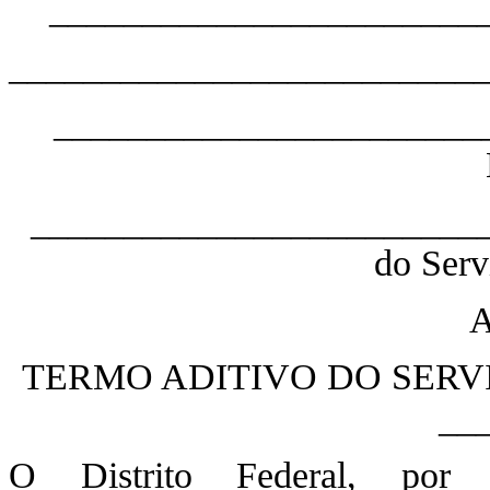
________________________
__________________________
________________________
_________________________
do Serv
A
TERMO ADITIVO DO SERVI
__
O Distrito Federal, por