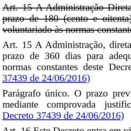
Art. 15 A Administração Direta 
prazo de 180 (cento e oitenta
voluntariado às normas constant
Art. 15 A Administração, direta
prazo de 360 dias para adequ
normas constantes deste Decr
37439 de 24/06/2016)
Parágrafo único. O prazo previ
mediante comprovada justif
Decreto 37439 de 24/06/2016)
Art. 16 Este Decreto entra em vi