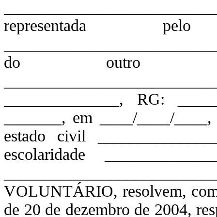
________________________
representada
___________________________
do outro l
______________________
______________, RG: _____
_______, em ____/____/____, 
estado civil _____________
escolaridade _____________
__________________________
VOLUNTÁRIO, resolvem, com fu
de 20 de dezembro de 2004, resp