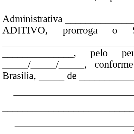
_______________________
Administrativa ____________
ADITIVO, prorroga o Se
_____________________
______________, pelo pe
_____/_____/_____, conform
Brasília, _____ de __________
________________________
__________________________
________________________