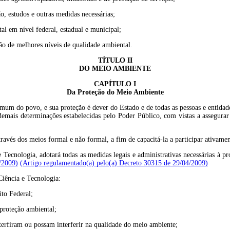
o, estudos e outras medidas necessárias;
tal em nível federal, estadual e municipal;
ão de melhores níveis de qualidade ambiental.
TÍTULO II
DO MEIO AMBIENTE
CAPÍTULO I
Da Proteção do Meio Ambiente
um do povo, e sua proteção é dever do Estado e de todas as pessoas e entidade
e demais determinações estabelecidas pelo Poder Público, com vistas a assegura
avés dos meios formal e não formal, a fim de capacitá-la a participar ativame
e Tecnologia, adotará todas as medidas legais e administrativas necessárias à
/2009)
(Artigo regulamentado(a) pelo(a) Decreto 30315 de 29/04/2009)
Ciência e Tecnologia:
ito Federal;
 proteção ambiental;
interfiram ou possam interferir na qualidade do meio ambiente;