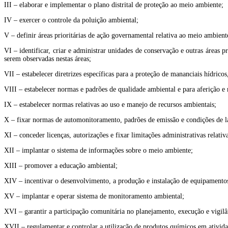
III – elaborar e implementar o plano distrital de proteção ao meio ambiente;
IV – exercer o controle da poluição ambiental;
V – definir áreas prioritárias de ação governamental relativa ao meio ambient
VI – identificar, criar e administrar unidades de conservação e outras áreas p
serem observadas nestas áreas;
VII – estabelecer diretrizes específicas para a proteção de mananciais hídrico
VIII – estabelecer normas e padrões de qualidade ambiental e para aferição e 
IX – estabelecer normas relativas ao uso e manejo de recursos ambientais;
X – fixar normas de automonitoramento, padrões de emissão e condições de la
XI – conceder licenças, autorizações e fixar limitações administrativas relat
XII – implantar o sistema de informações sobre o meio ambiente;
XIII – promover a educação ambiental;
XIV – incentivar o desenvolvimento, a produção e instalação de equipamentos
XV – implantar e operar sistema de monitoramento ambiental;
XVI – garantir a participação comunitária no planejamento, execução e vigilâ
XVII – regulamentar e controlar a utilização de produtos químicos em atividade