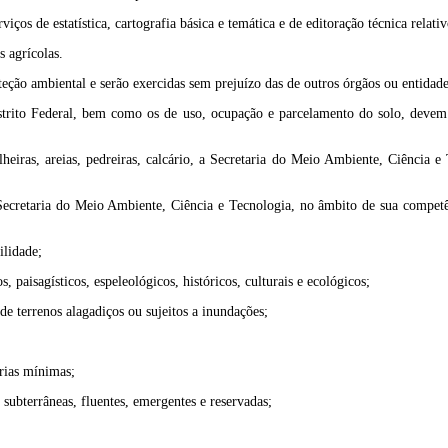
os de estatística, cartografia básica e temática e de editoração técnica relati
 agrícolas.
roteção ambiental e serão exercidas sem prejuízo das de outros órgãos ou entidad
strito Federal, bem como os de uso, ocupação e parcelamento do solo, devem r
lheiras, areias, pedreiras, calcário, a Secretaria do Meio Ambiente, Ciência 
Secretaria do Meio Ambiente, Ciência e Tecnologia, no âmbito de sua competên
ilidade;
s, paisagísticos, espeleológicos, históricos, culturais e ecológicos;
e terrenos alagadiços ou sujeitos a inundações;
rias mínimas;
 subterrâneas, fluentes, emergentes e reservadas;