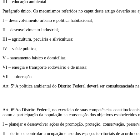
III – educação ambiental.
Parágrafo único. Os mecanismos referidos no caput deste artigo deverão ser ap
I – desenvolvimento urbano e política habitacional;
II – desenvolvimento industrial;
III – agricultura, pecuária e silvicultura;
IV – saúde pública;
V – saneamento básico e domiciliar;
VI – energia e transporte rodoviário e de massa;
VII – mineração.
Art. 5º A política ambiental do Distrito Federal deverá ser consubstanciada n
Art. 6º Ao Distrito Federal, no exercício de suas competências constitucionai
como a participação da população na consecução dos objetivos estabelecidos n
I – planejar e desenvolver ações de promoção, proteção, conservação, preserv
II – definir e controlar a ocupação e uso dos espaços territoriais de acordo c