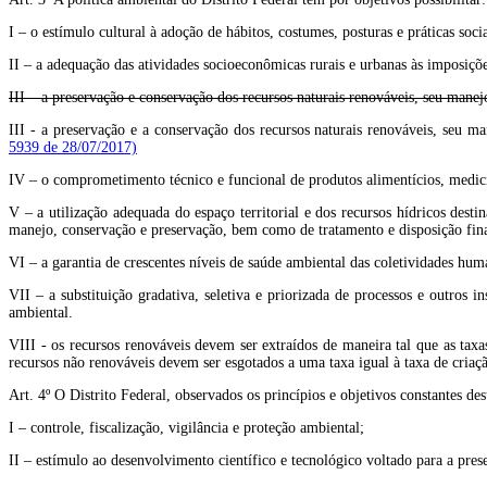
I – o estímulo cultural à adoção de hábitos, costumes, posturas e práticas soc
II – a adequação das atividades socioeconômicas rurais e urbanas às imposiçõe
III – a preservação e conservação dos recursos naturais renováveis, seu manejo
III - a preservação e a conservação dos recursos naturais renováveis, seu m
5939 de 28/07/2017)
IV – o comprometimento técnico e funcional de produtos alimentícios, medic
V – a utilização adequada do espaço territorial e dos recursos hídricos dest
manejo, conservação e preservação, bem como de tratamento e disposição final
VI – a garantia de crescentes níveis de saúde ambiental das coletividades huma
VII – a substituição gradativa, seletiva e priorizada de processos e outros
ambiental.
VIII - os recursos renováveis devem ser extraídos de maneira tal que as tax
recursos não renováveis devem ser esgotados a uma taxa igual à taxa de criaçã
Art. 4º O Distrito Federal, observados os princípios e objetivos constantes des
I – controle, fiscalização, vigilância e proteção ambiental;
II – estímulo ao desenvolvimento científico e tecnológico voltado para a pres