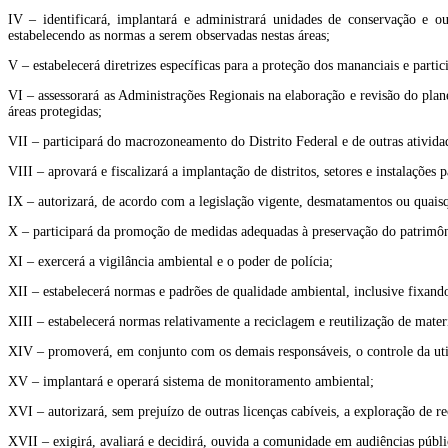
IV – identificará, implantará e administrará unidades de conservação e out
estabelecendo as normas a serem observadas nestas áreas;
V – estabelecerá diretrizes específicas para a proteção dos mananciais e part
VI – assessorará as Administrações Regionais na elaboração e revisão do plan
áreas protegidas;
VII – participará do macrozoneamento do Distrito Federal e de outras ativida
VIII – aprovará e fiscalizará a implantação de distritos, setores e instalaçõe
IX – autorizará, de acordo com a legislação vigente, desmatamentos ou quaisqu
X – participará da promoção de medidas adequadas à preservação do patrimônio 
XI – exercerá a vigilância ambiental e o poder de polícia;
XII – estabelecerá normas e padrões de qualidade ambiental, inclusive fixando
XIII – estabelecerá normas relativamente a reciclagem e reutilização de materi
XIV – promoverá, em conjunto com os demais responsáveis, o controle da utili
XV – implantará e operará sistema de monitoramento ambiental;
XVI – autorizará, sem prejuízo de outras licenças cabíveis, a exploração de re
XVII – exigirá, avaliará e decidirá, ouvida a comunidade em audiências públi