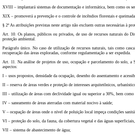
XVIII – implantará sistemas de documentação e informática, bem como os serviç
XIX – promoverá a prevenção e o controle de incêndios florestais e queimadas
§ 2º As atribuições previstas neste artigo não excluem outras necessárias à p
Art. 10. Os planos, públicos ou privados, de uso de recursos naturais do Di
proteção ambiental.
Parágrafo único. No caso de utilização de recursos naturais, tais como casca
recuperação das áreas exploradas, conforme regulamentação a ser expedida.
Art. 11. Na análise de projetos de uso, ocupação e parcelamento do solo, a 
aspectos:
I – usos propostos, densidade da ocupação, desenho do assentamento e acessib
II – reserva de áreas verdes e proteção de interesses arquitetônicos, urbanístico
III – utilização de áreas com declividade igual ou superior a 30%, bem como d
IV – saneamento de áreas aterradas com material nocivo à saúde;
V – ocupação de áreas onde o nível de poluição local impeça condições sanitá
VI – proteção do solo, da fauna, da cobertura vegetal e das águas superficiais,
VII – sistema de abastecimento de água;