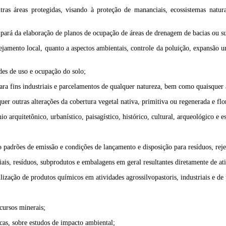
ras áreas protegidas, visando à proteção de mananciais, ecossistemas naturai
icipará da elaboração de planos de ocupação de áreas de drenagem de bacias ou su
ejamento local, quanto a aspectos ambientais, controle da poluição, expansão u
des de uso e ocupação do solo;
s para fins industriais e parcelamentos de qualquer natureza, bem como quaisquer
er outras alterações da cobertura vegetal nativa, primitiva ou regenerada e fl
arquitetônico, urbanístico, paisagístico, histórico, cultural, arqueológico e e
 padrões de emissão e condições de lançamento e disposição para resíduos, rejei
ais, resíduos, subprodutos e embalagens em geral resultantes diretamente de ativ
zação de produtos químicos em atividades agrossilvopastoris, industriais e de 
cursos minerais;
cas, sobre estudos de impacto ambiental;