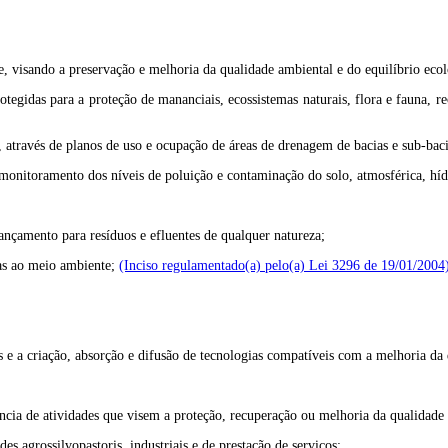
e, visando a preservação e melhoria da qualidade ambiental e do equilíbrio ecol
rotegidas para a proteção de mananciais, ecossistemas naturais, flora e fauna, r
s, através de planos de uso e ocupação de áreas de drenagem de bacias e sub-baci
monitoramento dos níveis de poluição e contaminação do solo, atmosférica, hídri
nçamento para resíduos e efluentes de qualquer natureza;
ivas ao meio ambiente;
(Inciso regulamentado(a) pelo(a) Lei 3296 de 19/01/2004
 e a criação, absorção e difusão de tecnologias compatíveis com a melhoria da 
ncia de atividades que visem a proteção, recuperação ou melhoria da qualidade
s agrossilvopastoris, industriais e de prestação de serviços;