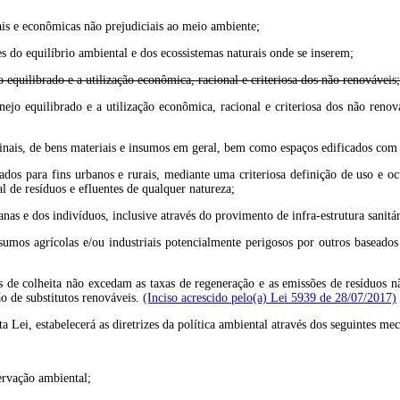
iais e econômicas não prejudiciais ao meio ambiente;
s do equilíbrio ambiental e dos ecossistemas naturais onde se inserem;
 equilibrado e a utilização econômica, racional e criteriosa dos não renováveis;
anejo equilibrado e a utilização econômica, racional e criteriosa dos não re
inais, de bens materiais e insumos em geral, bem como espaços edificados com 
inados para fins urbanos e rurais, mediante uma criteriosa definição de uso e o
 de resíduos e efluentes de qualquer natureza;
nas e dos indivíduos, inclusive através do provimento de infra-estrutura sanitár
 insumos agrícolas e/ou industriais potencialmente perigosos por outros base
as de colheita não excedam as taxas de regeneração e as emissões de resíduos 
o de substitutos renováveis.
(Inciso acrescido pelo(a) Lei 5939 de 28/07/2017)
ta Lei, estabelecerá as diretrizes da política ambiental através dos seguintes me
ervação ambiental;