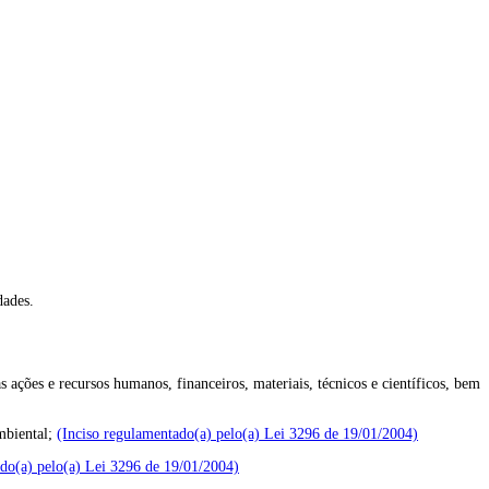
dades.
 ações e recursos humanos, financeiros, materiais, técnicos e científicos, bem
ambiental;
(Inciso regulamentado(a) pelo(a) Lei 3296 de 19/01/2004)
ado(a) pelo(a) Lei 3296 de 19/01/2004)