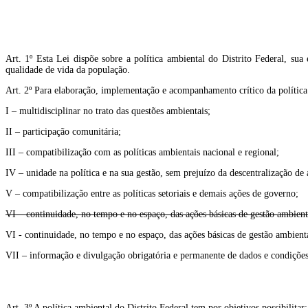
Art. 1º Esta Lei dispõe sobre a política ambiental do Distrito Federal, s
qualidade de vida da população.
Art. 2º Para elaboração, implementação e acompanhamento crítico da política 
I – multidisciplinar no trato das questões ambientais;
II – participação comunitária;
III – compatibilização com as políticas ambientais nacional e regional;
IV – unidade na política e na sua gestão, sem prejuízo da descentralização de 
V – compatibilização entre as políticas setoriais e demais ações de governo;
VI – continuidade, no tempo e no espaço, das ações básicas de gestão ambient
VI - continuidade, no tempo e no espaço, das ações básicas de gestão ambient
VII – informação e divulgação obrigatória e permanente de dados e condições
Art. 3º A política ambiental do Distrito Federal tem por objetivos possibilitar: