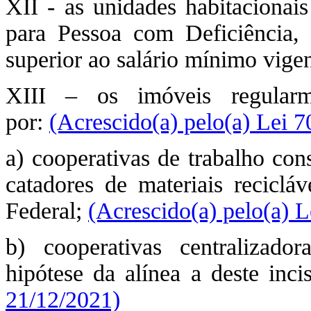
XII - as unidades habitacionai
para Pessoa com Deficiência, 
superior ao salário mínimo vigen
XIII – os imóveis regularm
por:
(Acrescido(a) pelo(a) Lei 
a) cooperativas de trabalho con
catadores de materiais recicláv
Federal;
(Acrescido(a) pelo(a) 
b) cooperativas centralizado
hipótese da alínea a deste inci
21/12/2021)