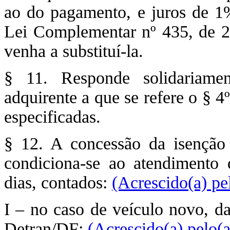
ao do pagamento, e juros de 
Lei Complementar nº 435, de 2
venha a substituí-la.
§ 11. Responde solidariame
adquirente a que se refere o § 4
especificadas.
§ 12. A concessão da isenção
condiciona-se ao atendimento 
dias, contados:
(Acrescido(a) pe
I – no caso de veículo novo, da
Detran/DF;
(Acrescido(a) pelo(