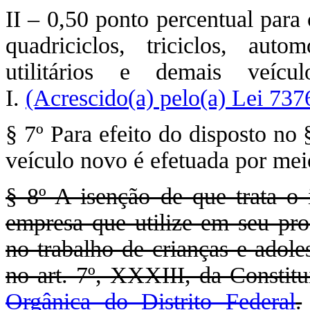
II – 0,50 ponto percentual para
quadriciclos, triciclos, auto
utilitários e demais veícu
I.
(Acrescido(a) pelo(a) Lei 737
§ 7º Para efeito do disposto no
veículo novo é efetuada por meio
§ 8º A isenção de que trata o
empresa que utilize em seu pr
no trabalho de crianças e adol
no art. 7º, XXXIII, da Constit
Orgânica do Distrito Federal
.