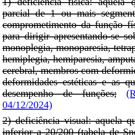
1) deficiência física: aquela
parcial de 1 ou mais segmen
comprometimento da função físi
para dirigir apresentando-se so
monoplegia, monoparesia, tetraple
hemiplegia, hemiparesia, amput
cerebral, membros com deformid
deformidades estéticas e as q
desempenho de funções;
(
04/12/2024)
2) deficiência visual: aquela q
inferior a 20/200 (tabela de S