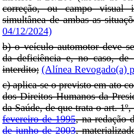
correção, ou campo visual i
simultânea de ambas as situaçõ
04/12/2024)
b) o veículo automotor deve se
da deficiência e, no caso, de
interdito;
(Alínea Revogado(a) p
c) aplica-se o previsto em ato c
dos Direitos Humanos da Presid
da Saúde, de que trata o art. 1º,
fevereiro de 1995
, na redação 
de junho de 2003
, materializad