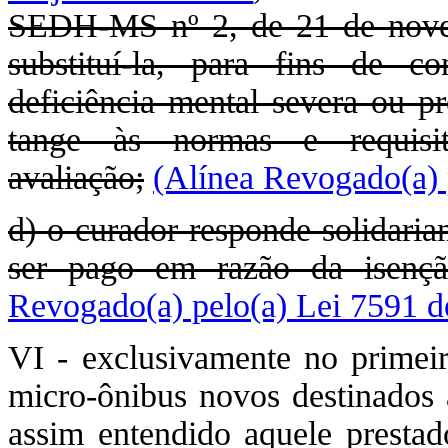
SEDH-MS nº 2, de 21 de nove
substituí-la, para fins de c
deficiência mental severa ou p
tange às normas e requisi
avaliação;
(Alínea Revogado(a) 
d) o curador responde solidari
ser pago em razão da isenção
Revogado(a) pelo(a) Lei 7591 d
VI - exclusivamente no primeir
micro-ônibus novos destinados a
assim entendido aquele presta