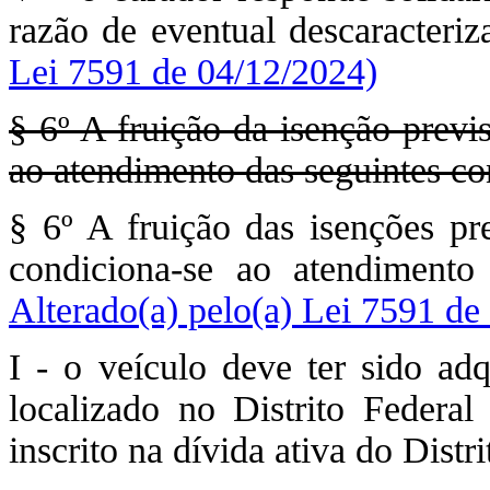
razão de eventual descaracteri
Lei 7591 de 04/12/2024)
§ 6º A fruição da isenção previ
ao atendimento das seguintes co
§ 6º A fruição das isenções pr
condiciona-se ao atendimento
Alterado(a) pelo(a) Lei 7591 de
I - o veículo deve ter sido ad
localizado no Distrito Federal
inscrito na dívida ativa do Distri