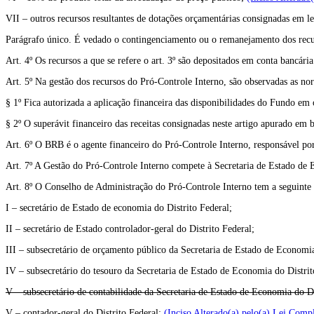
VII – outros recursos resultantes de dotações orçamentárias consignadas em l
Parágrafo único. É vedado o contingenciamento ou o remanejamento dos recurs
Art. 4º Os recursos a que se refere o art. 3º são depositados em conta bancár
Art. 5º Na gestão dos recursos do Pró-Controle Interno, são observadas as norm
§ 1º Fica autorizada a aplicação financeira das disponibilidades do Fundo em
§ 2º O superávit financeiro das receitas consignadas neste artigo apurado em b
Art. 6º O BRB é o agente financeiro do Pró-Controle Interno, responsável por
Art. 7º A Gestão do Pró-Controle Interno compete à Secretaria de Estado de
Art. 8º O Conselho de Administração do Pró-Controle Interno tem a seguinte
I – secretário de Estado de economia do Distrito Federal;
II – secretário de Estado controlador-geral do Distrito Federal;
III – subsecretário de orçamento público da Secretaria de Estado de Economia
IV – subsecretário do tesouro da Secretaria de Estado de Economia do Distrit
V – subsecretário de contabilidade da Secretaria de Estado de Economia do Di
V – contador-geral do Distrito Federal;
(Inciso Alterado(a) pelo(a) Lei Com