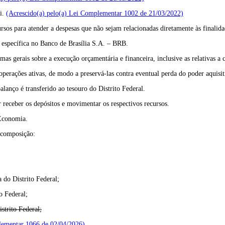
ei.
(Acrescido(a) pelo(a) Lei Complementar 1002 de 21/03/2022)
os para atender a despesas que não sejam relacionadas diretamente às finalid
ia específica no Banco de Brasília S.A. – BRB.
as gerais sobre a execução orçamentária e financeira, inclusive as relativas a c
 operações ativas, de modo a preservá-las contra eventual perda do poder aquisi
alanço é transferido ao tesouro do Distrito Federal.
 receber os depósitos e movimentar os respectivos recursos.
 Economia.
 composição:
 do Distrito Federal;
o Federal;
strito Federal;
plementar 1066 de 02/04/2026)