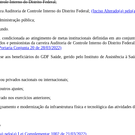
trole Interno do Distrito Federal;
eira Auditoria de Controle Interno do Distrito Federal;
(Inciso Alterado(a) pelo
dministração pública;
Fundo.
 condicionada ao atingimento de metas institucionais definidas em ato conjunt
dos e pensionistas da carreira Auditoria de Controle Interno do Distrito Federa
Portaria Conjunta 20 de 28/03/2022)
ca-se aos beneficiários do GDF Saúde, gerido pelo Instituto de Assistência à 
 ou privados nacionais ou internacionais;
outros ajustes;
ado nos exercícios anteriores;
çoamento e modernização da infraestrutura física e tecnológica das atividades d
.
(a) pelo(a) Lei Complementar 1002 de 21/03/2022)