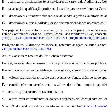
II – qualificar profissionalmente os servidores da carreira de Auditoria de Con
II – capacitação, qualificação profissional e saúde para os servidores da Carr
III – desenvolver e fomentar atividades relacionadas a gestão e auditoria na a
IV – desenvolver outras atividades, desde que relacionadas aos objetivos do 
V – pagamento de incentivos financeiros, na forma de parcela remuneratória,
Estado Controlador-Geral do Distrito Federal, aos servidores ativos, aposenta
pelo(a) Lei Complementar 1002 de 21/03/2022)
(Regulamentado(a) pelo(a) 
Parágrafo único. O disposto no inciso II, referente às ações de saúde, apli
Complementar 1066 de 02/04/2026)
Art. 3º Constituem receitas do Pró-Controle Interno:
I – doações recebidas de pessoas físicas e jurídicas ou de organismos públicos
II – recursos resultantes da celebração de contratos, convênios, consórcios ou 
III – valores advindos da aplicação dos recursos do Fundo, além do saldo apur
IV – contribuições, subvenções e outros valores destinados a propiciar aperfei
V – recursos provenientes do tesouro distrital;
VI – outros recursos resultantes de dotações orçamentárias consignadas em lei
VI – 15% do produto total da arrecadação de preço público;
(Inciso Alterado