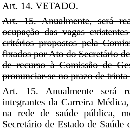
Art. 14. VETADO.
Art. 15. Anualmente, será re
ocupação das vagas existentes
critérios propostos pela Comi
fixados por Ato do Secretário d
de recurso à Comissão de Ges
pronunciar-se no prazo de trinta 
Art. 15. Anualmente será r
integrantes da Carreira Médica,
na rede de saúde pública, me
Secretário de Estado de Saúde d