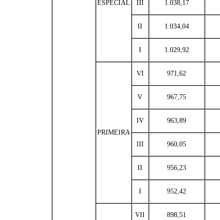
ESPECIAL
III
1.038,17
II
1.034,04
I
1.029,92
VI
971,62
V
967,75
IV
963,89
PRIMEIRA
III
960,05
II
956,23
I
952,42
VII
898,51