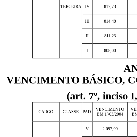
TERCEIRA
IV
817,73
III
814,48
II
811,23
I
808,00
AN
VENCIMENTO BÁSICO, C
(art. 7º, inciso 
VENCIMENTO
VE
CARGO
CLASSE
PAD.
EM 1º/03/2004
EM
V
2.092,99