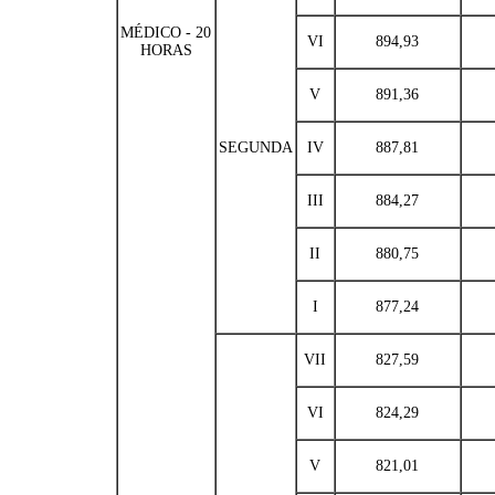
MÉDICO - 20
VI
894,93
HORAS
V
891,36
SEGUNDA
IV
887,81
III
884,27
II
880,75
I
877,24
VII
827,59
VI
824,29
V
821,01