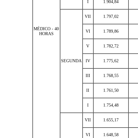
I
1.904,84
VII
1.797,02
MÉDICO - 40
VI
1.789,86
HORAS
V
1.782,72
SEGUNDA
IV
1.775,62
III
1.768,55
II
1.761,50
I
1.754,48
VII
1.655,17
VI
1.648,58