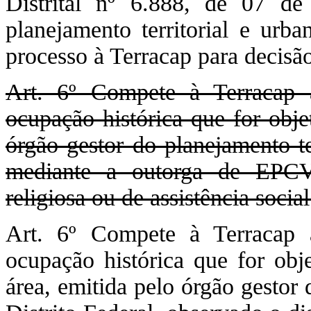
Distrital nº 6.888, de 07 d
planejamento territorial e urb
processo à Terracap para decisão
Art. 6º Compete à Terracap a
ocupação histórica que for o
órgão gestor do planejamento te
mediante a outorga de EP
religiosa ou de assistência social
Art. 6º Compete à Terracap a
ocupação histórica que for obj
área, emitida pelo órgão gestor 