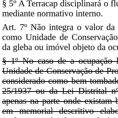
§ 5º A Terracap disciplinará o 
mediante normativo interno.
Art. 7º Não integra o valor da 
como Unidade de Conservação d
da gleba ou imóvel objeto da ocu
§ 1º No caso de a ocupação hi
Unidade de Conservação de Prot
considerado como bem tombado
25/1937 ou da Lei Distrital nº
apenas na parte onde existam be
em memorial descritivo elab