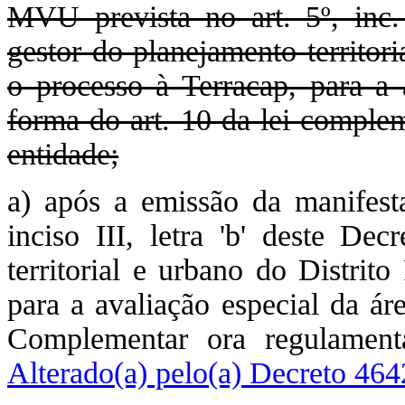
MVU prevista no art. 5º, inc. 
gestor do planejamento territor
o processo à Terracap, para a 
forma do art. 10 da lei complem
entidade;
a) após a emissão da manifesta
inciso III, letra 'b' deste De
territorial e urbano do Distrit
para a avaliação especial da ár
Complementar ora regulament
Alterado(a) pelo(a) Decreto 46