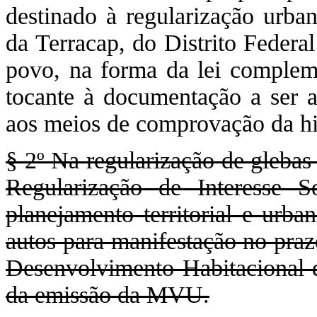
destinado à regularização urban
da Terracap, do Distrito Federa
povo, na forma da lei compleme
tocante à documentação a ser a
aos meios de comprovação da hi
§ 2º Na regularização de glebas
Regularização de Interesse 
planejamento territorial e urba
autos para manifestação no praz
Desenvolvimento Habitacional 
da emissão da MVU.