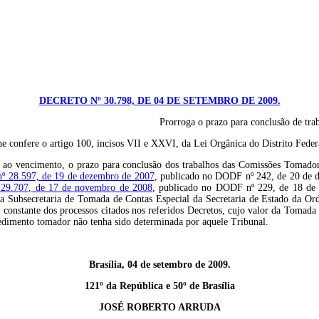
DECRETO Nº 30.798, DE 04 DE SETEMBRO DE 2009.
Prorroga o prazo para conclusão de tr
fere o artigo 100, incisos VII e XXVI, da Lei Orgânica do Distrito Fed
te ao vencimento, o prazo para conclusão dos trabalhos das Comissões Tomado
nº 28.597, de 19 de dezembro de 2007
, publicado no DODF nº 242, de 20 de 
 29.707, de 17 de novembro de 2008
, publicado no DODF nº 229, de 18 de
 Subsecretaria de Tomada de Contas Especial da Secretaria de Estado da Orde
l, constante dos processos citados nos referidos Decretos, cujo valor da Tomada
cedimento tomador não tenha sido determinada por aquele Tribunal.
Brasília, 04 de setembro de 2009.
121º da República e 50º de Brasília
JOSÉ ROBERTO ARRUDA