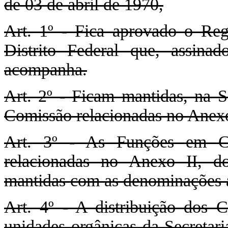
de 03 de abril de 1970,
Art. 1º - Fica aprovado o Reg
Distrito Federal que, assinad
acompanha.
Art. 2º - Ficam mantidas, na S
Comissão relacionadas no Anexo
Art. 3º - As Funções em Co
relacionadas no Anexo II, d
mantidas com as denominações a
Art. 4º - A distribuição dos
unidades orgânicas da Secretar