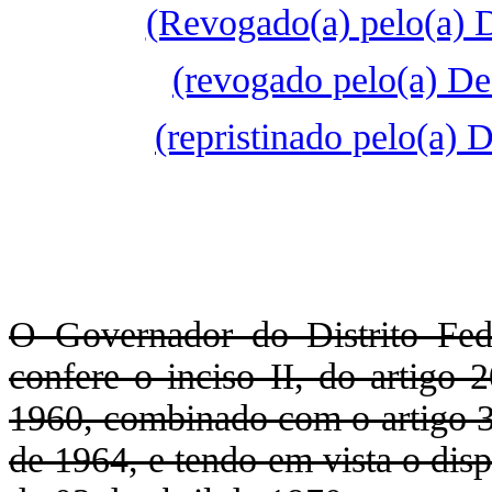
(Revogado(a) pelo(a) 
(revogado pelo(a) De
(repristinado pelo(a)
O Governador do Distrito Fede
confere o inciso II, do artigo 
1960, combinado com o artigo 3
de 1964, e tendo em vista o disp