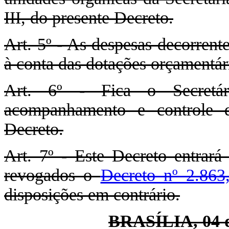
III, do presente Decreto.
Art. 5º - As despesas decorrent
à conta das dotações orçamentári
Art. 6º - Fica o Secretár
acompanhamento e controle 
Decreto.
Art. 7º - Este Decreto entrará
revogados o
Decreto nº 2.86
disposições em contrário.
BRASÍLIA, 04 d