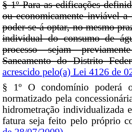
§ 1º Para as edificações defini
ou economicamente inviável a i
poder-se-á optar, no mesmo praz
individual do consumo de ág
processo sejam previamen
Saneamento do Distrito Fede
acrescido pelo(a) Lei 4126 de 0
§ 1º O condomínio poderá o
normatizado pela concessionári
hidrometração individualizada e
fatura seja feito pelo próprio
de 28/07/2009)