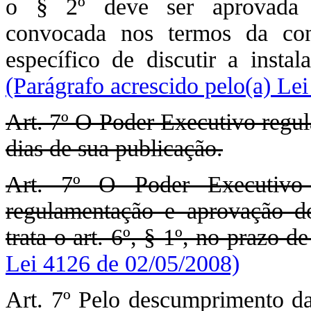
o § 2º deve ser aprovada em
convocada nos termos da co
específico de discutir a instal
(Parágrafo acrescido pelo(a) Le
Art. 7º O Poder Executivo regul
dias de sua publicação.
Art. 7º O Poder Executivo 
regulamentação e aprovação do
trata o art. 6º, § 1º, no prazo de
Lei 4126 de 02/05/2008)
Art. 7º Pelo descumprimento das