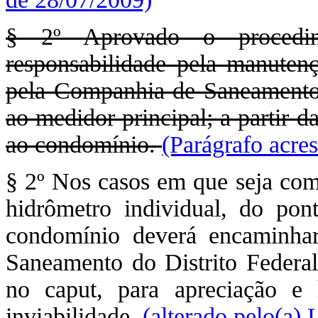
§ 2º Aprovado o procedime
responsabilidade pela manutenç
pela Companhia de Saneamento do
ao medidor principal; a partir 
ao condomínio.
(Parágrafo acre
§ 2º Nos casos em que seja com
hidrômetro individual, do pon
condomínio deverá encaminha
Saneamento do Distrito Federa
no caput, para apreciação e 
inviabilidade.
(alterado pelo(a)