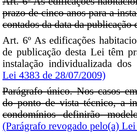
Art. 6º As edificações habitacio
prazo de cinco anos para a inst
contados da data da publicação d
Art. 6º As edificações habitaci
de publicação desta Lei têm pr
instalação individualizada dos
Lei 4383 de 28/07/2009)
Parágrafo único. Nos casos em
do ponto de vista técnico, a in
condomínios definirão model
(Parágrafo revogado pelo(a) Le