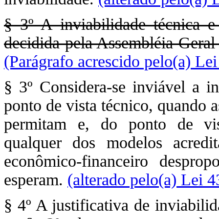
§ 3º A inviabilidade técnica 
decidida pela Assembléia Geral
(Parágrafo acrescido pelo(a) Le
§ 3º Considera-se inviável a in
ponto de vista técnico, quando a
permitam e, do ponto de vis
qualquer dos modelos acredit
econômico-financeiro desprop
esperam.
(alterado pelo(a) Lei 
§ 4º A justificativa de inviabil