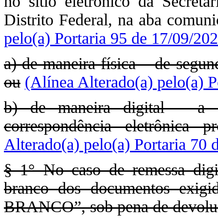
no sítio eletrônico da Secret
Distrito Federal, na aba comun
pelo(a) Portaria 95 de 17/09/20
a) de maneira física – de segun
ou
(Alínea Alterado(a) pelo(a) 
b) de maneira digital – a 
correspondência eletrônica pr
Alterado(a) pelo(a) Portaria 70 
§ 1° No caso de remessa digi
branco dos documentos exigi
BRANCO”, sob pena de devoluç