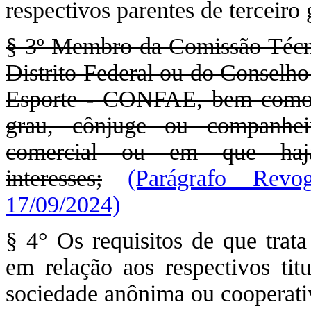
respectivos parentes de terceir
§ 3º Membro da Comissão Técni
Distrito Federal ou do Conselh
Esporte - CONFAE, bem como se
grau, cônjuge ou companhei
comercial ou em que haja
interesses;
(Parágrafo Revo
17/09/2024)
§ 4° Os requisitos de que trat
em relação aos respectivos titu
sociedade anônima ou cooperativa