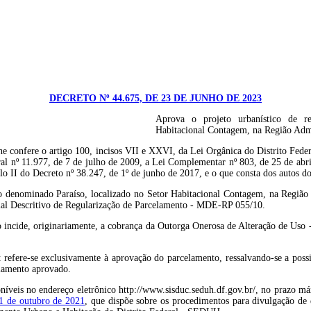
DECRETO Nº 44.675, DE 23 DE JUNHO DE 2023
Aprova o projeto urbanístico de re
Habitacional Contagem, na Região Adm
e o artigo 100, incisos VII e XXVI, da Lei Orgânica do Distrito Federal, 
eral nº 11.977, de 7 de julho de 2009, a Lei Complementar nº 803, de 25 de abr
ulo II do Decreto nº 38.247, de 1º de junho de 2017, e o que consta dos aut
nto denominado Paraíso, localizado no Setor Habitacional Contagem, na Regiã
l Descritivo de Regularização de Parcelamento - MDE-RP 055/10.
ão incide, originariamente, a cobrança da Outorga Onerosa de Alteração de Uso
fere-se exclusivamente à aprovação do parcelamento, ressalvando-se a possibi
elamento aprovado.
níveis no endereço eletrônico http://www.sisduc.seduh.df.gov.br/, no prazo máx
21 de outubro de 2021
, que dispõe sobre os procedimentos para divulgação de