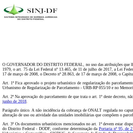
O GOVERNADOR DO DISTRITO FEDERAL, no uso das atribuições que lhe confer
1979, o art. 75 da Lei Federal nº 13.465, de 11 de julho de 2017, a Lei Fed
17 de março de 2008, o Decreto nº 28.863, de 17 de março de 2008, o Capít
Art. 1º Fica aprovado o projeto urbanístico de regularização do parcelame
Urbanismo de Regularização de Parcelamento - URB-RP 055/10 e no Memoria
Art. 2º Na aprovação do parcelamento de que trata o art. 1º deste decreto, n
junho de 2018
.
Parágrafo único. A não incidência da cobrança de ONALT regulada no caput re
alteração de uso ou atividade das unidades imobiliárias que compõem o parc
Art. 3º Os documentos urbanísticos mencionados no art. 1º devem estar dispo
do Distrito Federal - DODF, conforme determinação da
Portaria nº 95, de 