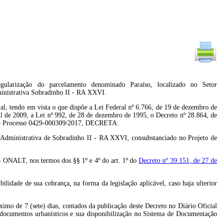
gularização do parcelamento denominado Paraíso, localizado no Setor
inistrativa Sobradinho II - RA XXVI.
tendo em vista o que dispõe a Lei Federal nº 6.766, de 19 de dezembro de
il de 2009, a Lei nº 992, de 28 de dezembro de 1995, o Decreto nº 28.864, de
os do Processo 0429-000309/2017, DECRETA:
o Administrativa de Sobradinho II - RA XXVI, consubstanciado no Projeto de
 - ONALT, nos termos dos §§ 1º e 4º do art. 1º do
Decreto nº 39.151, de 27 de
lidade de sua cobrança, na forma da legislação aplicável, caso haja ulterior
imo de 7 (sete) dias, contados da publicação deste Decreto no Diário Oficial
 documentos urbanísticos e sua disponibilização no Sistema de Documentação