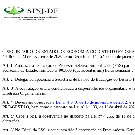
O SECRETÁRIO DE ESTADO DE ECONOMIA DO DISTRITO FEDERAL, no uso de s
40.467, de 20 de fevereiro de 2020, e no Decreto nº 44.162, de 25 de janeir
Art. 1º Autorizar a realização de Processo Seletivo Simplificado (PSS) para 
Secretaria de Estado, limitado a 400.000 (quatrocentas mil) horas semanais e
Art. 2º Delegar competência à Secretária de Estado de Educação do Distrito F
Art. 3º A contratação estará condicionada à disponibilidade orçamentária e 
Diretrizes Orçamentárias.
Art. 4º Deverá ser observada a
Lei nº 4.949, de 15 de novembro de 2012
, e 
PRÓ-GESTÃO, bem como o disposto na Lei nº 14.133, de 1º de abril de 2021, q
Art. 5º Cabe à SEE a observância ao disposto na Lei nº 4.266, de 11 de d
alterações.
Art. 6º No Edital do PSS, a ser submetido à apreciação da Procuradoria-Geral