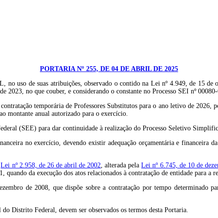
PORTARIA Nº 255, DE 04 DE ABRIL DE 2025
uas atribuições, observado o contido na Lei nº 4.949, de 15 de outubro
o de 2023, no que couber, e considerando o constante no Processo SEI nº 0008
a contratação temporária de Professores Substitutos para o ano letivo de 2026, 
 ao montante anual autorizado para o exercício.
ederal (SEE) para dar continuidade à realização do Processo Seletivo Simplifica
financeira no exercício, devendo existir adequação orçamentária e financeira
a
Lei nº 2.958, de 26 de abril de 2002
, alterada pela
Lei nº 6.745, de 10 de dez
uando da execução dos atos relacionados à contratação de entidade para a rea
ezembro de 2008, que dispõe sobre a contratação por tempo determinado para 
 do Distrito Federal, devem ser observados os termos desta Portaria.