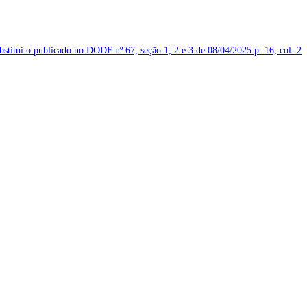
ubstitui o publicado no DODF nº 67, seção 1, 2 e 3 de 08/04/2025
p. 16, col. 2