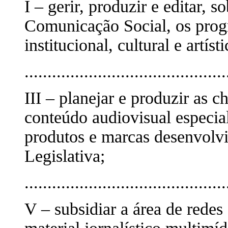
I – gerir, produzir e editar, s
Comunicação Social, os progr
institucional, cultural e artísti
............................................
III – planejar e produzir as 
conteúdo audiovisual especial
produtos e marcas desenvolvi
Legislativa;
............................................
V – subsidiar a área de rede