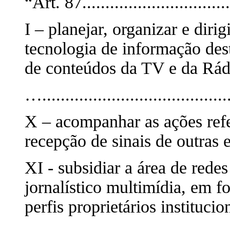
“Art. 87................................
I – planejar, organizar e diri
tecnologia de informação dest
de conteúdos da TV e da Rádi
….........................................
X – acompanhar as ações refer
recepção de sinais de outras
XI - subsidiar a área de rede
jornalístico multimídia, em 
perfis proprietários institucio