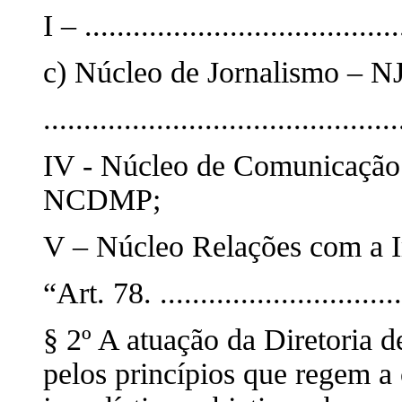
I – .......................................
c) Núcleo de Jornalismo – NJ
............................................
IV - Núcleo de Comunicação 
NCDMP;
V – Núcleo Relações com a 
“Art. 78. ..............................
§ 2º A atuação da Diretoria 
pelos princípios que regem a 