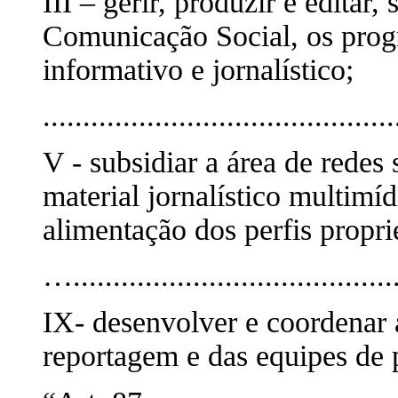
III – gerir, produzir e editar,
Comunicação Social, os progr
informativo e jornalístico;
............................................
V - subsidiar a área de redes
material jornalístico multimí
alimentação dos perfis proprie
….........................................
IX- desenvolver e coordenar a
reportagem e das equipes de