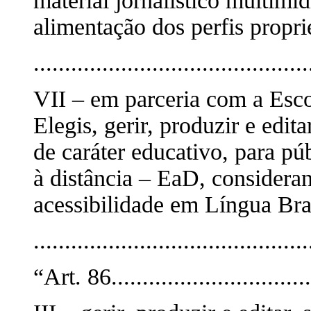
material jornalístico multimí
alimentação dos perfis proprie
............................................
VII – em parceria com a Escol
Elegis, gerir, produzir e edit
de caráter educativo, para pú
à distância – EaD, consideran
acessibilidade em Língua Bras
...........................................
“Art. 86................................