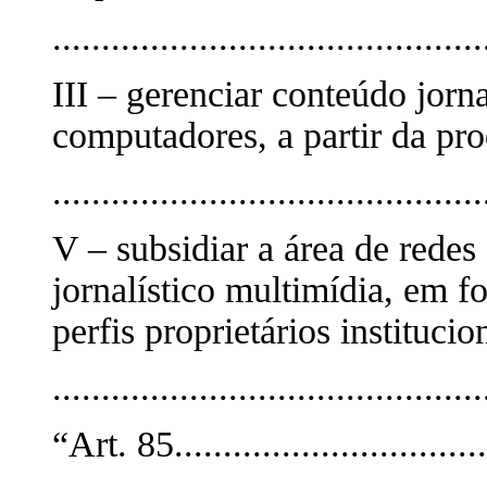
............................................
III – gerenciar conteúdo jorn
computadores, a partir da pr
............................................
V – subsidiar a área de rede
jornalístico multimídia, em 
perfis proprietários institucio
...........................................
“Art. 85................................