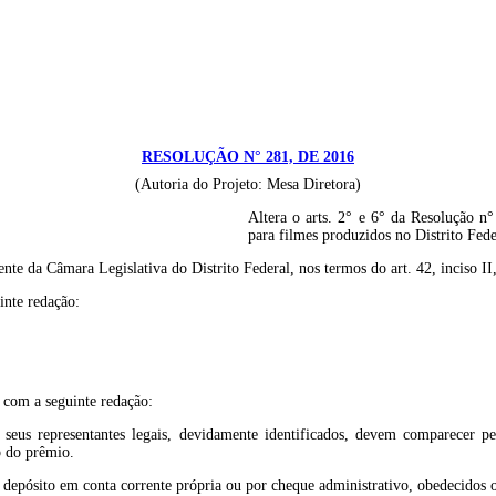
RESOLUÇÃO N° 281, DE 2016
(Autoria do Projeto: Mesa Diretora)
Altera o arts. 2° e 6° da Resolução n°
para filmes produzidos no Distrito Fede
nte da Câmara Legislativa do Distrito Federal, nos termos do art. 42, inciso I
inte redação:
r com a seguinte redação:
 seus representantes legais, devidamente identificados, devem comparecer pe
o do prêmio.
depósito em conta corrente própria ou por cheque administrativo, obedecidos os 