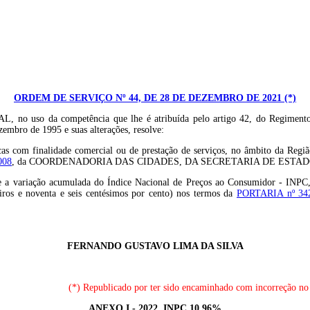
ORDEM DE SERVIÇO Nº 44, DE 28 DE DEZEMBRO DE 2021 (*)
 competência que lhe é atribuída pelo artigo 42, do Regimento Inte
zembro de 1995 e suas alterações, resolve:
públicas com finalidade comercial ou de prestação de serviços, no âmbito d
008
, da COORDENADORIA DAS CIDADES, DA SECRETARIA DE ESTA
 a variação acumulada do Índice Nacional de Preços ao Consumidor - INPC, r
iros e noventa e seis centésimos por cento) nos termos da
PORTARIA nº 3
FERNANDO GUSTAVO LIMA DA SILVA
(*) Republicado por ter sido encaminhado com incorreção no
ANEXO I - 2022 INPC 10,96%