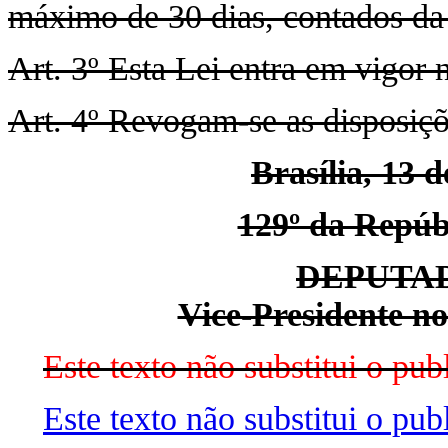
máximo de 30 dias, contados da 
Art. 3º Esta Lei entra em vigor 
Art. 4º Revogam-se as disposiçõ
Brasília, 13 
129º da Repúbl
DEPUTA
Vice-Presidente no
Este texto não substitui o p
Este texto não substitui o pu