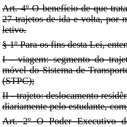
Art. 4º O benefício de que trat
27 trajetos de ida e volta, por
letivo.
§ 1º Para os fins desta Lei, ente
I - viagem: segmento do traj
móvel do Sistema de Transporte
(STPC);
II - trajeto: deslocamento residê
diariamente pelo estudante, co
Art. 2º O Poder Executivo d