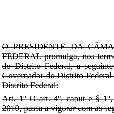
O PRESIDENTE DA CÂMA
FEDERAL promulga, nos termos
do Distrito Federal, a seguint
Governador do Distrito Federal
Distrito Federal:
Art. 1º O art. 4º, caput e § 1º
2010, passa a vigorar com as seg