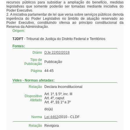
recursos públicos para subsidiar a ampliação do benefício, medidas 
legislativas que somente poderão ser tomadas mediante iniciativa do 
Poder Executivo.

2. A iniciativa parlamentar de lei que versa sobre serviços públicos denota 
ingerência do Poder Legislativo no âmbito de atuação reservado ao 
Poder Executivo, constituindo ofensa ao princípio constitucional da 
Reserva da Administração.
Origem:
TJDFT
- Tribunal de Justiça do Distrito Federal e Territórios
Fontes:
Diário
DJe 22/02/2018
Tipo de
Publicação
Publicação
Página
44-45
Vides - Normas afetadas:
Relação
Declara Inconstitucional
Art. 1º, § 5º, inc. III
Dispositivo
Art. 4º, caput
Afetado
Art. 4º, §§ 1º a 3º
do(a)
Norma
Lei 4462
/2010 - CLDF
Relação
Revigora