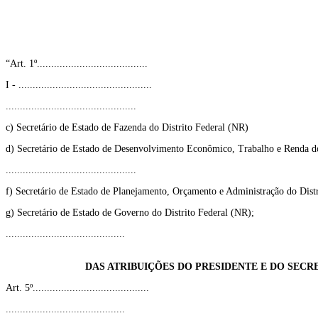
“Art. 1º.......................................
I - ...............................................
..............................................
c) Secretário de Estado de Fazenda do Distrito Federal (NR)
d) Secretário de Estado de Desenvolvimento Econômico, Trabalho e Renda do
..............................................
f) Secretário de Estado de Planejamento, Orçamento e Administração do Dist
g) Secretário de Estado de Governo do Distrito Federal (NR);
..........................................
DAS ATRIBUIÇÕES DO PRESIDENTE E DO SECR
Art. 5º.........................................
..........................................