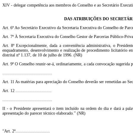
XIV - delegar competência aos membros do Conselho e ao Secretário Executi
DAS ATRIBUIÇÕES DO SECRETÁR
Art. 6º Ao Secretário Executivo da Secretaria Executiva do Conselho de Par
Art. 7º À Secretaria Executiva do Conselho Gestor de Parcerias Público-Priv
Art. 8º Excepcionalmente, dada a conveniência administrativa, o President
enquadramento, desenvolvimento e realização de procedimento licitatório en
distrital nº 1.137, de 10 de julho de 1996. (NR)
Art. 9º O Conselho reunir-se-á, ordinariamente, a cada convocação sugerida 
..........................................
Art. 11 As matérias para apreciação do Conselho deverão ser remetidas ao Se
Art. 12 ..............................
..........................................
II - o Presidente apresentará o item incluído na ordem do dia e dará a pal
apresentação do parecer técnico elaborado.” (NR)
“Art. 2º.............................