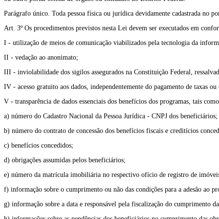
Parágrafo único. Toda pessoa física ou jurídica devidamente cadastrada no po
Art. 3º Os procedimentos previstos nesta Lei devem ser executados em conform
I - utilização de meios de comunicação viabilizados pela tecnologia da infor
II - vedação ao anonimato;
III - inviolabilidade dos sigilos assegurados na Constituição Federal, ressalva
IV - acesso gratuito aos dados, independentemente do pagamento de taxas o
V - transparência de dados essenciais dos benefícios dos programas, tais como
a) número do Cadastro Nacional da Pessoa Jurídica - CNPJ dos beneficiários;
b) número do contrato de concessão dos benefícios fiscais e creditícios conce
c) benefícios concedidos;
d) obrigações assumidas pelos beneficiários;
e) número da matrícula imobiliária no respectivo ofício de registro de imóvei
f) informação sobre o cumprimento ou não das condições para a adesão ao pro
g) informação sobre a data e responsável pela fiscalização do cumprimento 
h) informações sobre as pendências dos beneficiários no cumprimento das ob