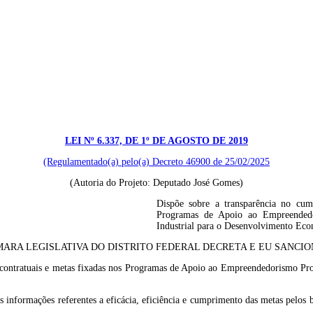
LEI Nº 6.337, DE 1º DE AGOSTO DE 2019
(Regulamentado(a) pelo(a) Decreto 46900 de 25/02/2025
(Autoria do Projeto: Deputado José Gomes)
Dispõe sobre a transparência no cump
Programas de Apoio ao Empreendedo
Industrial para o Desenvolvimento Eco
ARA LEGISLATIVA DO DISTRITO FEDERAL DECRETA E EU SANCION
as contratuais e metas fixadas nos Programas de Apoio ao Empreendedorismo Pro
o às informações referentes a eficácia, eficiência e cumprimento das metas pel