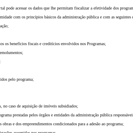
rtal pode acessar os dados que lhe permitam fiscalizar a efetividade dos progr
idade com os princípios básicos da administração pública e com as seguintes di
mação;
dos os benefícios fiscais e creditícios envolvidos nos Programas;
u emolumentos;
:
didos pelo programa;
s, no caso de aquisição de imóveis subsidiados;
grama prestadas pelos órgãos e entidades da administração pública responsáveis
das obras e dos empreendimentos condicionados para a adesão ao programa;
rigações assumidas nos programas.