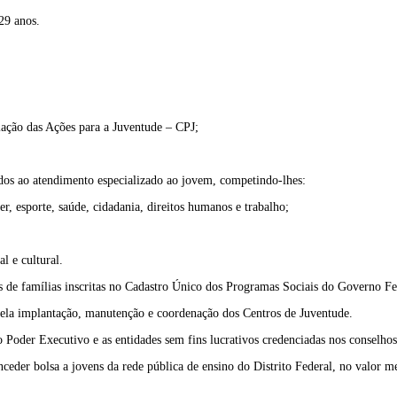
29 anos.
ação das Ações para a Juventude – CPJ;
nados ao atendimento especializado ao jovem, competindo-lhes:
er, esporte, saúde, cidadania, direitos humanos e trabalho;
l e cultural.
 de famílias inscritas no Cadastro Único dos Programas Sociais do Governo Fede
 pela implantação, manutenção e coordenação dos Centros de Juventude.
o Poder Executivo e as entidades sem fins lucrativos credenciadas nos conselh
eder bolsa a jovens da rede pública de ensino do Distrito Federal, no valor me