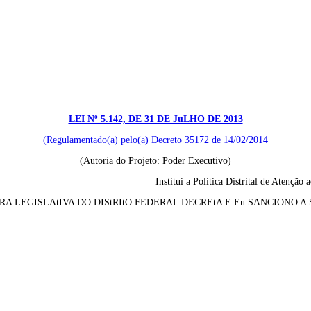
LEI Nº 5.142, DE 31 DE JuLHO DE 2013
(Regulamentado(a) pelo(a) Decreto 35172 de 14/02/2014
(Autoria do Projeto: Poder Executivo)
Institui a Política Distrital de Atenção
 LEGISLAtIVA DO DIStRItO FEDERAL DECREtA E Eu SANCIONO A S