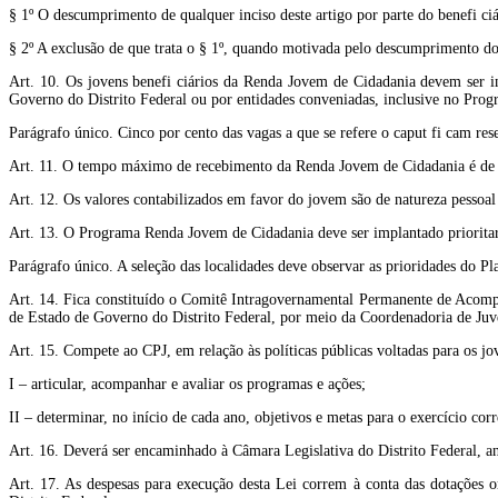
§ 1º O descumprimento de qualquer inciso deste artigo por parte do benefi ciá
§ 2º A exclusão de que trata o § 1º, quando motivada pelo descumprimento dos
Art. 10. Os jovens benefi ciários da Renda Jovem de Cidadania devem ser in
Governo do Distrito Federal ou por entidades conveniadas, inclusive no Pro
Parágrafo único. Cinco por cento das vagas a que se refere o caput fi cam res
Art. 11. O tempo máximo de recebimento da Renda Jovem de Cidadania é de doi
Art. 12. Os valores contabilizados em favor do jovem são de natureza pessoal 
Art. 13. O Programa Renda Jovem de Cidadania deve ser implantado prioritaria
Parágrafo único. A seleção das localidades deve observar as prioridades do 
Art. 14. Fica constituído o Comitê Intragovernamental Permanente de Acomp
de Estado de Governo do Distrito Federal, por meio da Coordenadoria de Juv
Art. 15. Compete ao CPJ, em relação às políticas públicas voltadas para os jo
I – articular, acompanhar e avaliar os programas e ações;
II – determinar, no início de cada ano, objetivos e metas para o exercício cor
Art. 16. Deverá ser encaminhado à Câmara Legislativa do Distrito Federal, an
Art. 17. As despesas para execução desta Lei correm à conta das dotações 