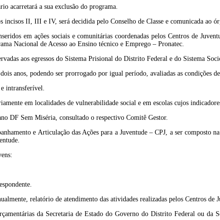
rio acarretará a sua exclusão do programa.
 incisos II, III e IV, será decidida pelo Conselho de Classe e comunicada ao 
seridos em ações sociais e comunitárias coordenadas pelos Centros de Juventu
grama Nacional de Acesso ao Ensino técnico e Emprego – Pronatec.
ervadas aos egressos do Sistema Prisional do Distrito Federal e do Sistema Soci
s anos, podendo ser prorrogado por igual período, avaliadas as condições de 
e intransferível.
mente em localidades de vulnerabilidade social e em escolas cujos indicadores
Plano DF Sem Miséria, consultado o respectivo Comitê Gestor.
anhamento e Articulação das Ações para a Juventude – CPJ, a ser composto na
entude.
vens:
respondente.
ualmente, relatório de atendimento das atividades realizadas pelos Centros de J
orçamentárias da Secretaria de Estado do Governo do Distrito Federal ou da 