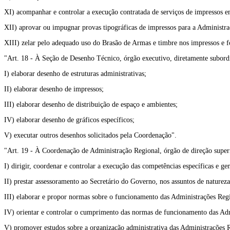
XI) acompanhar e controlar a execução contratada de serviços de impressos e
XII) aprovar ou impugnar provas tipográficas de impressos para a Administraç
XIII) zelar pelo adequado uso do Brasão de Armas e timbre nos impressos e f
"Art. 18 - À Seção de Desenho Técnico, órgão executivo, diretamente subor
I) elaborar desenho de estruturas administrativas;
II) elaborar desenho de impressos;
III) elaborar desenho de distribuição de espaço e ambientes;
IV) elaborar desenho de gráficos específicos;
V) executar outros desenhos solicitados pela Coordenação".
"Art. 19 - À Coordenação de Administração Regional, órgão de direção super
I) dirigir, coordenar e controlar a execução das competências específicas e
II) prestar assessoramento ao Secretário do Governo, nos assuntos de natureza
III) elaborar e propor normas sobre o funcionamento das Administrações Regi
IV) orientar e controlar o cumprimento das normas de funcionamento das Adm
V) promover estudos sobre a organização administrativa das Administrações 