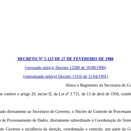
DECRETO Nº 5.123 DE 27 DE FEVEREIRO DE 1980
(revogado pelo(a) Decreto 12580 de 10/08/1990)
(repristinado pelo(a) Decreto 13116 de 11/04/1991)
Altera o Regimento da Secretaria do Go
e o artigo 20, inciso II, da Lei nº 3.751, de 13 de abril de 1950, combina
dinado diretamente ao Secretário de Governo, o Núcleo de Controle de Processa
viço de Processamento de Dados, diretamente subordinado à Coordenação do Sis
a do Governo a incidência da direção, coordenação e controle, por parte da 