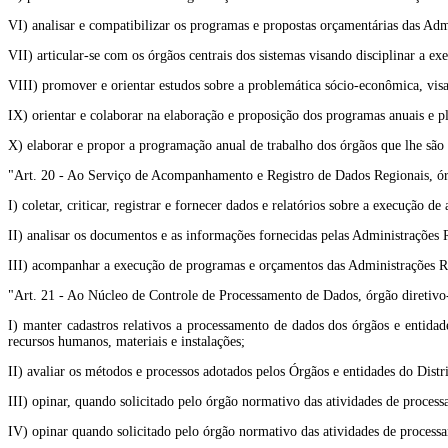
VI) analisar e compatibilizar os programas e propostas orçamentárias das Adm
VII) articular-se com os órgãos centrais dos sistemas visando disciplinar a ex
VIII) promover e orientar estudos sobre a problemática sócio-econômica, vis
IX) orientar e colaborar na elaboração e proposição dos programas anuais e p
X) elaborar e propor a programação anual de trabalho dos órgãos que lhe são
"Art. 20 - Ao Serviço de Acompanhamento e Registro de Dados Regionais, ór
I) coletar, criticar, registrar e fornecer dados e relatórios sobre a execução d
II) analisar os documentos e as informações fornecidas pelas Administrações Re
III) acompanhar a execução de programas e orçamentos das Administrações R
"Art. 21 - Ao Núcleo de Controle de Processamento de Dados, órgão diretivo
I) manter cadastros relativos a processamento de dados dos órgãos e entida
recursos humanos, materiais e instalações;
II) avaliar os métodos e processos adotados pelos Órgãos e entidades do Dist
III) opinar, quando solicitado pelo órgão normativo das atividades de proces
IV) opinar quando solicitado pelo órgão normativo das atividades de proces