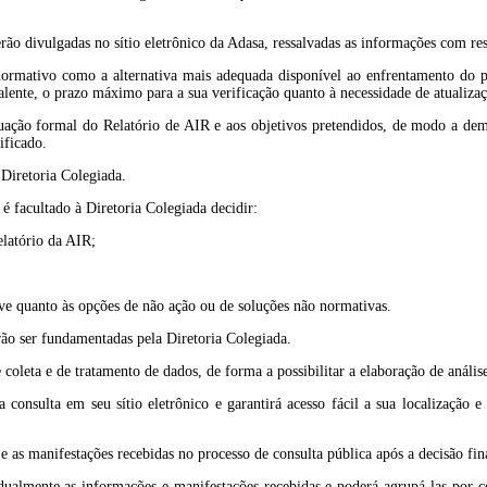
rão divulgadas no sítio eletrônico da Adasa, ressalvadas as informações com res
 normativo como a alternativa mais adequada disponível ao enfrentamento do pr
valente, o prazo máximo para a sua verificação quanto à necessidade de atualizaç
uação formal do Relatório de AIR e aos objetivos pretendidos, de modo a demon
ificado.
 Diretoria Colegiada.
 é facultado à Diretoria Colegiada decidir:
elatório da AIR;
sive quanto às opções de não ação ou de soluções não normativas.
erão ser fundamentadas pela Diretoria Colegiada.
e coleta e de tratamento de dados, de forma a possibilitar a elaboração de anális
consulta em seu sítio eletrônico e garantirá acesso fácil a sua localização e
 e as manifestações recebidas no processo de consulta pública após a decisão fin
dualmente as informações e manifestações recebidas e poderá agrupá-las por co