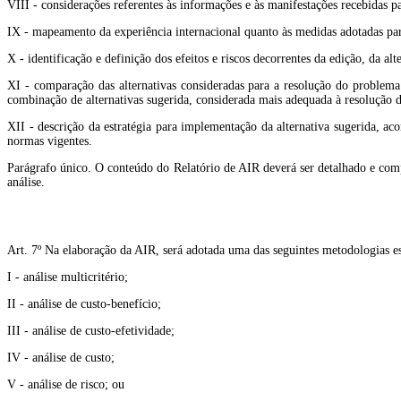
VIII - considerações referentes às informações e às manifestações recebidas p
IX - mapeamento da experiência internacional quanto às medidas adotadas par
X - identificação e definição dos efeitos e riscos decorrentes da edição, da a
XI - comparação das alternativas consideradas para a resolução do problema
combinação de alternativas sugerida, considerada mais adequada à resolução d
XII - descrição da estratégia para implementação da alternativa sugerida, 
normas vigentes.
Parágrafo único. O conteúdo do Relatório de AIR deverá ser detalhado e com
análise.
Art. 7º Na elaboração da AIR, será adotada uma das seguintes metodologias es
I - análise multicritério;
II - análise de custo-benefício;
III - análise de custo-efetividade;
IV - análise de custo;
V - análise de risco; ou