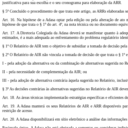
justificativa para sua escolha e o seu cronograma para elaboração da ARR.
§ 5º Concluído o procedimento de que trata este artigo, as ARRs elaboradas se
Art. 16. Na hipótese de a Adasa optar pela edição ou pela alteração de ato
hipótese de que trata o § 1º do art. 4º, na nota técnica ou no documento equi
Art. 17. A Diretoria Colegiada da Adasa deverá se manifestar quanto à adeq
estimados, é a mais adequada ao enfrentamento do problema regulatório ident
§ 1º O Relatório de AIR tem o objetivo de subsidiar a tomada de decisão pela
§ 2º O Relatório de AIR não vincula a tomada de decisão de que trata o § 1º e
I - pela adoção da alternativa ou da combinação de alternativas sugerida no R
II - pela necessidade de complementação da AIR; ou
III - pela adoção de alternativa contrária àquela sugerida no Relatório, inclu
§ 3º As decisões contrárias às alternativas sugeridas no Relatório de AIR dev
Art. 18. As áreas técnicas implementarão estratégias específicas e eficientes d
Art. 19. A Adasa manterá os seus Relatórios de AIR e ARR disponíveis para 
restrição de acesso.
Art. 20. A Adasa disponibilizará em sítio eletrônico a análise das informações
Parágrafo único. A Adasa não está obrigada a comentar ou considerar indivi