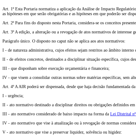
Art. 1º Esta Portaria normatiza a aplicação da Análise de Impacto Regulatór
as hipóteses em que serão obrigatórias e as hipóteses em que poderão ser disp
Art. 2º Para fins do disposto nesta Portaria, considera-se os conceitos present
Art. 3º A edição, a alteração ou a revogação de atos normativos de interesse 
Parágrafo único. O disposto no caput não se aplica aos atos normativos:
I - de natureza administrativa, cujos efeitos sejam restritos ao âmbito interno
II - de efeitos concretos, destinados a disciplinar situação específica, cujos de
III - que disponham sobre execução orçamentária e financeira;
IV - que visem a consolidar outras normas sobre matérias específicas, sem alt
Art. 4º A AIR poderá ser dispensada, desde que haja decisão fundamentada da 
I - urgência;
II - ato normativo destinado a disciplinar direitos ou obrigações definidos em
III - ato normativo considerado de baixo impacto na forma da
Lei Distrital n
IV - ato normativo que vise à atualização ou à revogação de normas considera
V - ato normativo que vise a preservar liquidez, solvência ou higidez: