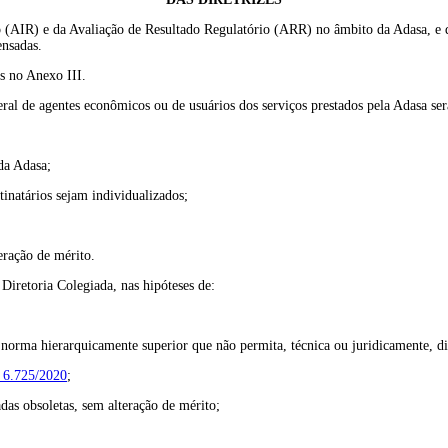
io (AIR) e da Avaliação de Resultado Regulatório (ARR) no âmbito da Adasa, e 
ensadas.
es no Anexo III.
geral de agentes econômicos ou de usuários dos serviços prestados pela Adasa se
 da Adasa;
stinatários sejam individualizados;
eração de mérito.
Diretoria Colegiada, nas hipóteses de:
 norma hierarquicamente superior que não permita, técnica ou juridicamente, dif
º 6.725/2020
;
das obsoletas, sem alteração de mérito;