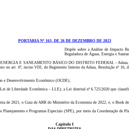
PORTARIA Nº 163, DE 26 DE DEZEMBRO DE 2023
Dispõe sobre a Análise de Impacto Re
Reguladora de Águas, Energia e Saneam
E SANEAMENTO BÁSICO DO DISTRITO FEDERAL - Adasa, no uso das atri
sto no art. 6º, inciso VIII, do Regimento Interno da Adasa, Resolução nº 16,
ração e Desenvolvimento Econômico (OCDE);
Lei de Liberdade Econômica – LLE); a Lei distrital nº 6.725/2020 que classific
mia de 2021; o Guia de ARR do Ministério da Economia de 2022; e, o Book de B
de Planejamento e Programas Especiais (SPE), por meio da Coordenação de Pl
Capítulo I
DAS DIRETRIZES