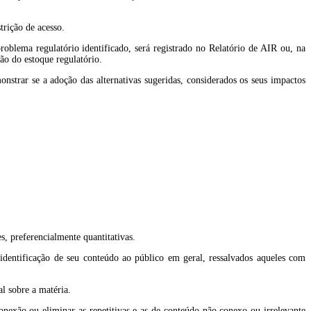
trição de acesso.
oblema regulatório identificado, será registrado no Relatório de AIR ou, na
ão do estoque regulatório.
strar se a adoção das alternativas sugeridas, considerados os seus impactos
es, preferencialmente quantitativas.
 identificação de seu conteúdo ao público em geral, ressalvados aqueles com
al sobre a matéria.
nexão ou eliminar as repetitivas e as de conteúdo não conexo ou irrelevante