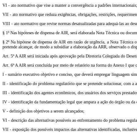
VI - ato normativo que vise a manter a convergência a padrões internacionais
VII - ato normativo que reduza exigências, obrigações, restrições, requerimen
VIII - ato normativo que revise normas desatualizadas para adequá-las ao de
§ 1º Nas hipóteses de dispensa de AIR, será elaborada Nota Técnica ou docum
§ 2º Na hipótese de dispensa de AIR em razão de urgência, a Nota Técnica ou
pretende alcançar, de modo a subsidiar a elaboração da ARR, observado o disp
Art. 5º A AIR será iniciada após aprovação pela Diretoria Colegiada do Desen
Art. 6º A AIR será concluída por meio de relatório na forma do Anexo I que 
I - sumário executivo objetivo e conciso, que deverá empregar linguagem simp
II - identificação do problema regulatório que se pretende solucionar, com a a
III - identificação dos agentes econômicos, dos usuários dos serviços prestado
IV - identificação da fundamentação legal que ampara a ação do órgão ou da 
V - definição dos objetivos a serem alcançados;
VI - descrição das alternativas possíveis ao enfrentamento do problema regula
VII - exposição dos possíveis impactos das alternativas identificadas, inclusiv