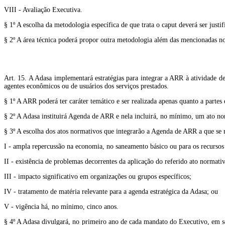
VIII - Avaliação Executiva.
§ 1º A escolha da metodologia específica de que trata o caput deverá ser justif
§ 2º A área técnica poderá propor outra metodologia além das mencionadas no 
Art. 15. A Adasa implementará estratégias para integrar a ARR à atividade de
agentes econômicos ou de usuários dos serviços prestados.
§ 1º A ARR poderá ter caráter temático e ser realizada apenas quanto a partes
§ 2º A Adasa instituirá Agenda de ARR e nela incluirá, no mínimo, um ato nor
§ 3º A escolha dos atos normativos que integrarão a Agenda de ARR a que se re
I - ampla repercussão na economia, no saneamento básico ou para os recursos 
II - existência de problemas decorrentes da aplicação do referido ato normati
III - impacto significativo em organizações ou grupos específicos;
IV - tratamento de matéria relevante para a agenda estratégica da Adasa; ou
V - vigência há, no mínimo, cinco anos.
§ 4º A Adasa divulgará, no primeiro ano de cada mandato do Executivo, em se