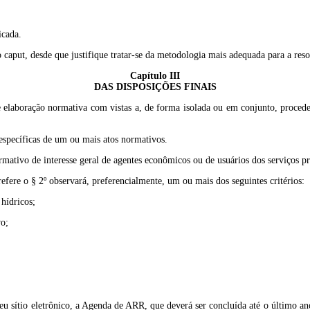
icada.
caput, desde que justifique tratar-se da metodologia mais adequada para a reso
Capítulo III
DAS DISPOSIÇÕES FINAIS
 elaboração normativa com vistas a, de forma isolada ou em conjunto, proceder 
 específicas de um ou mais atos normativos.
mativo de interesse geral de agentes econômicos ou de usuários dos serviços pr
fere o § 2º observará, preferencialmente, um ou mais dos seguintes critérios:
hídricos;
vo;
u sítio eletrônico, a Agenda de ARR, que deverá ser concluída até o último a