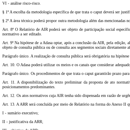
VI - análise risco-risco.
§ 1º A escolha da metodologia específica de que trata o caput deverá ser justif
§ 2º A área técnica poderá propor outra metodologia além das mencionadas no 
Art. 8º O Relatório de AIR poderá ser objeto de participação social específi
normativo a ser editado.
Art. 9º Na hipótese de a Adasa optar, após a conclusão da AIR, pela edição, 
objeto de consulta pública ou de consulta aos segmentos sociais diretamente a
Parágrafo único. A realização de consulta pública será obrigatória na hipótes
Art. 10. O Adasa poderá utilizar os meios e os canais que considerar adequados
Parágrafo único. Os procedimentos de que trata o caput garantirão prazo par
Art. 11. A disponibilização do texto preliminar da proposta de ato normat
posicionamentos predominantes.
Art. 12. Os atos normativos cuja AIR tenha sido dispensada em razão de urgên
Art. 13. A ARR será concluída por meio de Relatório na forma do Anexo II 
I - sumário executivo;
II - justificativa da ARR;