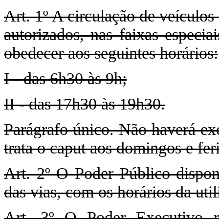
Art. 1º A circulação de veículos
autorizados, nas faixas especia
obedecer aos seguintes horários:
I - das 6h30 às 9h;
II - das 17h30 às 19h30.
Parágrafo único. Não haverá exc
trata o caput aos domingos e fer
Art. 2º O Poder Público disponi
das vias, com os horários da util
Art. 3º O Poder Executivo r