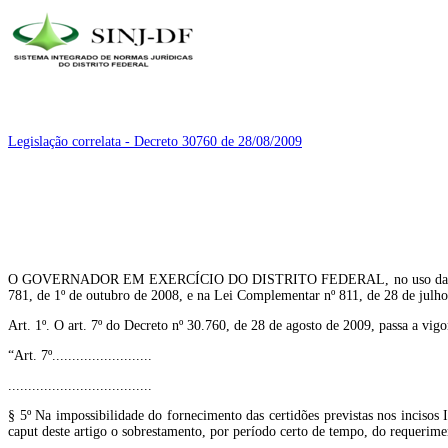
Legislação correlata - Decreto 30760 de 28/08/2009
O GOVERNADOR EM EXERCÍCIO DO DISTRITO FEDERAL, no uso das atribuições
781, de 1º de outubro de 2008, e na Lei Complementar nº 811, de 28 de ju
Art. 1º. O art. 7º do Decreto nº 30.760, de 28 de agosto de 2009, passa a vigo
“Art. 7º.........................
....................................
§ 5º Na impossibilidade do fornecimento das certidões previstas nos incisos I
caput deste artigo o sobrestamento, por período certo de tempo, do requeri