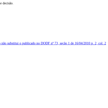
e decisão.
o não substitui o publicado no DODF nº 73, seção 1 de 16/04/2010
p. 2, col. 2