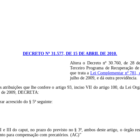
DECRETO Nº 31.577, DE 15 DE ABRIL DE 2010.
Altera o Decreto nº 30.760, de 28 de
Terceiro Programa de Recuperação de 
que trata a
Lei Complementar nº 781, d
julho de 2009, e dá outra providência.
 que lhe confere o artigo 93, inciso VII do artigo 100, da Lei Orgânica 
lho de 2009, DECRETA:
rar acrescido do § 5º seguinte:
I e III do caput, no prazo do previsto no § 3º, ambos deste artigo, o órgão re
mento para compensação com precatórios. (AC)”