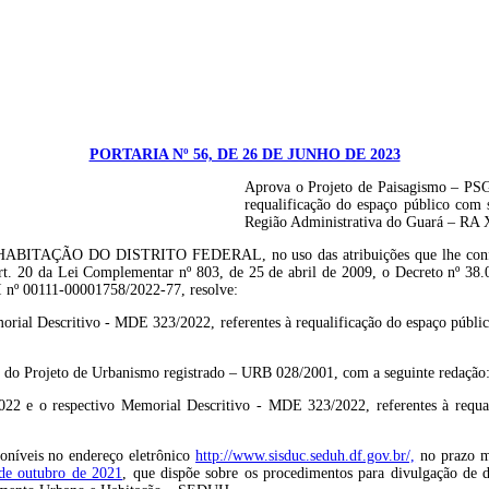
PORTARIA Nº 56, DE 26 DE JUNHO DE 2023
Aprova o Projeto de Paisagismo – PSG
requalificação do espaço público com s
Região Administrativa do Guará – RA 
DISTRITO FEDERAL, no uso das atribuições que lhe confere o art. 1
rt. 20 da Lei Complementar nº 803, de 25 de abril de 2009, o Decreto nº 38
EI nº 00111-00001758/2022-77, resolve:
ial Descritivo - MDE 323/2022, referentes à requalificação do espaço público
1 do Projeto de Urbanismo registrado – URB 028/2001, com a seguinte redação
2 e o respectivo Memorial Descritivo - MDE 323/2022, referentes à requalif
poníveis no endereço eletrônico
http://www.sisduc.seduh.df.gov.br/,
no prazo má
 de outubro de 2021
, que dispõe sobre os procedimentos para divulgação de 