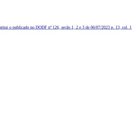
bstitui o publicado no DODF nº 126, seção 1, 2 e 3 de 06/07/2023
p. 13, col. 1