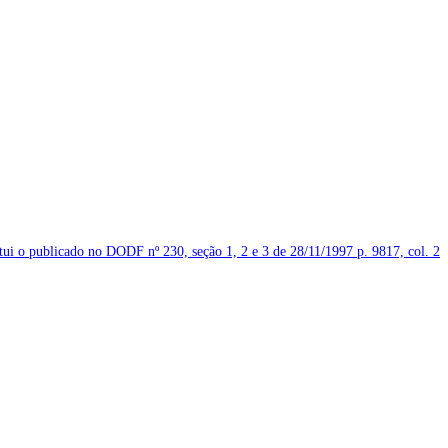
itui o publicado no DODF nº 230, seção 1, 2 e 3 de 28/11/1997
p. 9817, col. 2