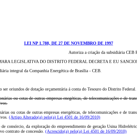
LEI NP 1.788, DE 27 DE NOVEMBRO DE 1997
Autoriza a criação da subsidiária CEB 
ARA LEGISLATIVA DO DISTRITO FEDERAL DECRETA E EU SANCION
diária integral da Companhia Energética de Brasília - CEB.
ão ser oriundos de dotação orçamentária á conta do Tesouro do Distrito Federal.
nárias ou cotas de outras empresas enegéticas, de telecomunicações e de tra
ivos.
árias ou cotas de outras empresas energéticas, de telecomunicações e de tran
tivos.
(Artigo Alterado(a) pelo(a) Lei 4501 de 16/09/2010)
io de consórcio, da exploração do empreendimento de geração Usina Hidrelétr
tivo contrato de concessão.
(Acrescido(a) pelo(a) Lei 4501 de 16/09/2010)