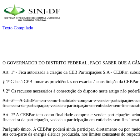
Texto Compilado
O GOVERNADOR DO DISTRITO FEDERAL, FAÇO SABER QUE A CÂM
Art. 1º - Fica autorizada a criação da CEB Participações S.A - CEBPar, subsi
§ 1º Cabe à CEB tomar as providências necessárias à constituição da CEBPar.
§ 2° Os recursos necessários à consecução do disposto neste artigo não poder
Art. 2° - A CEBPar tem como finalidade comprar e vender participações acio
financeira da participação, vedada a participação em entidades sem fins lucrat
Art. 2º A CEBPar tem como finalidade comprar e vender participações acion
financeira da participação, vedada a participação em entidades sem fins lucra
Parágrafo único. A CEBPar poderá ainda participar, diretamente ou por me
sua cota-parte da energia elétrica produzida, nos limites constantes do respec