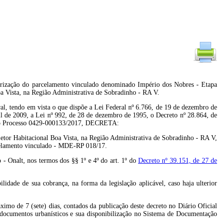
larização do parcelamento vinculado denominado Império dos Nobres - Etapa
oa Vista, na Região Administrativa de Sobradinho - RA V.
tendo em vista o que dispõe a Lei Federal nº 6.766, de 19 de dezembro de
il de 2009, a Lei nº 992, de 28 de dezembro de 1995, o Decreto nº 28.864, de
os do Processo 0429-000133/2017, DECRETA:
Setor Habitacional Boa Vista, na Região Administrativa de Sobradinho - RA V,
celamento vinculado - MDE-RP 018/17.
 - Onalt, nos termos dos §§ 1º e 4º do art. 1º do
Decreto nº 39.151, de 27 de
lidade de sua cobrança, na forma da legislação aplicável, caso haja ulterior
imo de 7 (sete) dias, contados da publicação deste decreto no Diário Oficial
 documentos urbanísticos e sua disponibilização no Sistema de Documentação