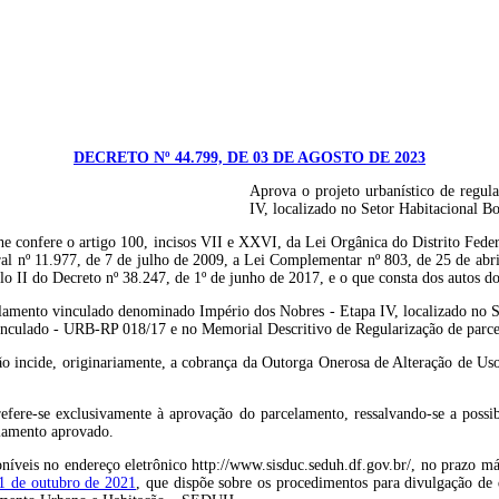
DECRETO Nº 44.799, DE 03 DE AGOSTO DE 2023
Aprova o projeto urbanístico de regu
IV, localizado no Setor Habitacional B
e o artigo 100, incisos VII e XXVI, da Lei Orgânica do Distrito Federal, 
eral nº 11.977, de 7 de julho de 2009, a Lei Complementar nº 803, de 25 de abr
ulo II do Decreto nº 38.247, de 1º de junho de 2017, e o que consta dos aut
rcelamento vinculado denominado Império dos Nobres - Etapa IV, localizado no 
 vinculado - URB-RP 018/17 e no Memorial Descritivo de Regularização de par
ão incide, originariamente, a cobrança da Outorga Onerosa de Alteração de Uso
fere-se exclusivamente à aprovação do parcelamento, ressalvando-se a possibi
elamento aprovado.
níveis no endereço eletrônico http://www.sisduc.seduh.df.gov.br/, no prazo máx
21 de outubro de 2021
, que dispõe sobre os procedimentos para divulgação de