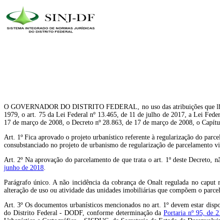
O GOVERNADOR DO DISTRITO FEDERAL, no uso das atribuições que lhe confer
1979, o art. 75 da Lei Federal nº 13.465, de 11 de julho de 2017, a Lei Fed
17 de março de 2008, o Decreto nº 28.863, de 17 de março de 2008, o Capít
Art. 1º Fica aprovado o projeto urbanístico referente à regularização do pa
consubstanciado no projeto de urbanismo de regularização de parcelamento
Art. 2º Na aprovação do parcelamento de que trata o art. 1º deste Decreto, n
junho de 2018
.
Parágrafo único. A não incidência da cobrança de Onalt regulada no caput re
alteração de uso ou atividade das unidades imobiliárias que compõem o parc
Art. 3º Os documentos urbanísticos mencionados no art. 1º devem estar dispo
do Distrito Federal - DODF, conforme determinação da
Portaria nº 95, de 