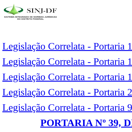
Legislação Correlata - Portaria
Legislação Correlata - Portaria
Legislação Correlata - Portaria
Legislação Correlata - Portaria
Legislação Correlata - Portaria
PORTARIA Nº 39, 