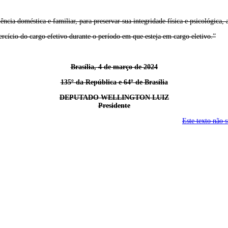
ência doméstica e familiar, para preservar sua integridade física e psicológica
xercício do cargo efetivo durante o período em que esteja em cargo eletivo.”
Brasília, 4 de março de 2024
135º da República e 64º de Brasília
DEPUTADO WELLINGTON LUIZ
Presidente
Este texto não 