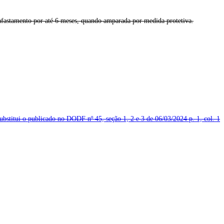
, afastamento por até 6 meses, quando amparada por medida protetiva.
substitui o publicado no DODF nº 45, seção 1, 2 e 3 de 06/03/2024
p. 1, col. 1