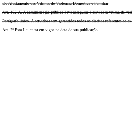
Do Afastamento das Vítimas de Violência Doméstica e Familiar
Art. 162-A. A administração pública deve assegurar à servidora vítima de viol
Parágrafo único. A servidora tem garantidos todos os direitos referentes ao e
Art. 2º Esta Lei entra em vigor na data de sua publicação.