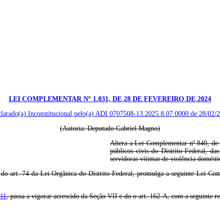
LEI COMPLEMENTAR Nº 1.031, DE 28 DE FEVEREIRO DE 2024
larado(a) Inconstitucional pelo(a) ADI 0707508-13.2025.8.07.0000 de 28/02/
(Autoria: Deputado Gabriel Magno)
Altera a Lei Complementar nº 840, de 
públicos civis do Distrito Federal, das
servidoras vítimas de violência doméstic
 do art. 74 da Lei Orgânica do Distrito Federal, promulga a seguinte Lei Co
011
, passa a vigorar acrescido da Seção VII e do o art. 162-A, com a seguinte r