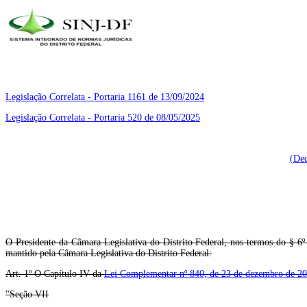
Legislação Correlata - Portaria 1161 de 13/09/2024
Legislação Correlata - Portaria 520 de 08/05/2025
(Dec
O Presidente da Câmara Legislativa do Distrito Federal, nos termos do § 6º
mantido pela Câmara Legislativa do Distrito Federal:
Art. 1º O Capítulo IV da
Lei Complementar nº 840, de 23 de dezembro de 2
"Seção VII