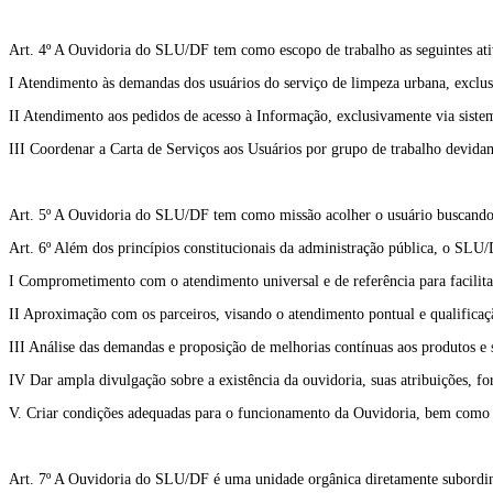
Art. 4º A Ouvidoria do SLU/DF tem como escopo de trabalho as seguintes ati
I Atendimento às demandas dos usuários do serviço de limpeza urbana, exclu
II Atendimento aos pedidos de acesso à Informação, exclusivamente via siste
III Coordenar a Carta de Serviços aos Usuários por grupo de trabalho devidam
Art. 5º A Ouvidoria do SLU/DF tem como missão acolher o usuário buscando o
Art. 6º Além dos princípios constitucionais da administração pública, o SLU/
I Comprometimento com o atendimento universal e de referência para facilita
II Aproximação com os parceiros, visando o atendimento pontual e qualificaçã
III Análise das demandas e proposição de melhorias contínuas aos produtos e 
IV Dar ampla divulgação sobre a existência da ouvidoria, suas atribuições, fo
V. Criar condições adequadas para o funcionamento da Ouvidoria, bem como pa
Art. 7º A Ouvidoria do SLU/DF é uma unidade orgânica diretamente subordin