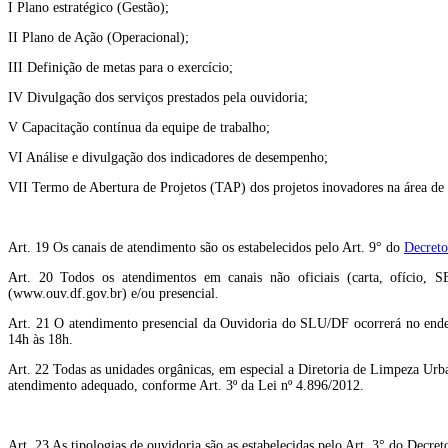
I Plano estratégico (Gestão);
II Plano de Ação (Operacional);
III Definição de metas para o exercício;
IV Divulgação dos serviços prestados pela ouvidoria;
V Capacitação contínua da equipe de trabalho;
VI Análise e divulgação dos indicadores de desempenho;
VII Termo de Abertura de Projetos (TAP) dos projetos inovadores na área de 
Art. 19 Os canais de atendimento são os estabelecidos pelo Art. 9° do
Decreto
Art. 20 Todos os atendimentos em canais não oficiais (carta, ofício, S
(www.ouv.df.gov.br) e/ou presencial.
Art. 21 O atendimento presencial da Ouvidoria do SLU/DF ocorrerá no ender
14h às 18h.
Art. 22 Todas as unidades orgânicas, em especial a Diretoria de Limpeza Ur
atendimento adequado, conforme Art. 3º da Lei nº 4.896/2012.
Art. 23 As tipologias de ouvidoria são as estabelecidas pelo Art. 3° do Decre