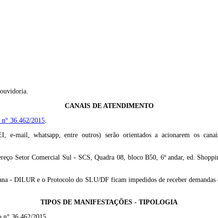
ouvidoria.
CANAIS DE ATENDIMENTO
 n° 36.462/2015
.
EI, e-mail, whatsapp, entre outros) serão orientados a acionarem os cana
eço Setor Comercial Sul - SCS, Quadra 08, bloco B50, 6º andar, ed. Shoppin
bana - DILUR e o Protocolo do SLU/DF ficam impedidos de receber demandas de
TIPOS DE MANIFESTAÇÕES - TIPOLOGIA
to n° 36.462/2015.