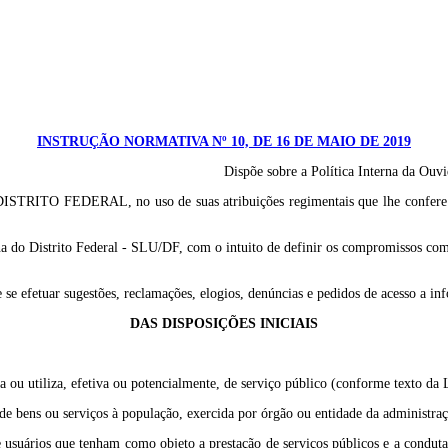
INSTRUÇÃO NORMATIVA Nº 10, DE 16 DE MAIO DE 2019
Dispõe sobre a Política Interna da Ou
RAL, no uso de suas atribuições regimentais que lhe confere o incis
ana do Distrito Federal - SLU/DF, com o intuito de definir os compromissos com
 se efetuar sugestões, reclamações, elogios, denúncias e pedidos de acesso a in
DAS DISPOSIÇÕES INICIAIS
cia ou utiliza, efetiva ou potencialmente, de serviço público (conforme texto da
ta de bens ou serviços à população, exercida por órgão ou entidade da administr
 de usuários que tenham como objeto a prestação de serviços públicos e a condut