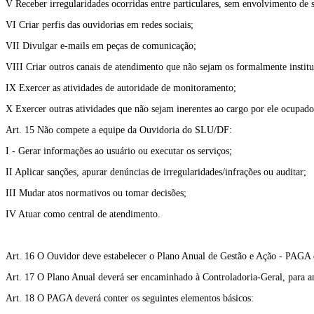
V Receber irregularidades ocorridas entre particulares, sem envolvimento de 
VI Criar perfis das ouvidorias em redes sociais;
VII Divulgar e-mails em peças de comunicação;
VIII Criar outros canais de atendimento que não sejam os formalmente institu
IX Exercer as atividades de autoridade de monitoramento;
X Exercer outras atividades que não sejam inerentes ao cargo por ele ocupad
Art. 15 Não compete a equipe da Ouvidoria do SLU/DF:
I - Gerar informações ao usuário ou executar os serviços;
II Aplicar sanções, apurar denúncias de irregularidades/infrações ou auditar;
III Mudar atos normativos ou tomar decisões;
IV Atuar como central de atendimento.
Art. 16 O Ouvidor deve estabelecer o Plano Anual de Gestão e Ação - PAGA d
Art. 17 O Plano Anual deverá ser encaminhado à Controladoria-Geral, para anál
Art. 18 O PAGA deverá conter os seguintes elementos básicos: