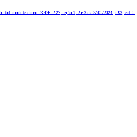
ubstitui o publicado no DODF nº 27, seção 1, 2 e 3 de 07/02/2024
p. 93, col. 2