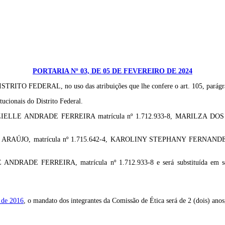
PORTARIA Nº 03, DE 05 DE FEVEREIRO DE 2024
L, no uso das atribuições que lhe confere o art. 105, parágrafo único
tucionais do Distrito Federal.
A GRAZIELLE ANDRADE FERREIRA matrícula nº 1.712.933-8, MARILZA D
AZ DE ARAÚJO, matrícula nº 1.715.642-4, KAROLINY STEPHANY FERNAN
LLE ANDRADE FERREIRA, matrícula nº 1.712.933-8 e será substituída
l de 2016
, o mandato dos integrantes da Comissão de Ética será de 2 (dois) ano