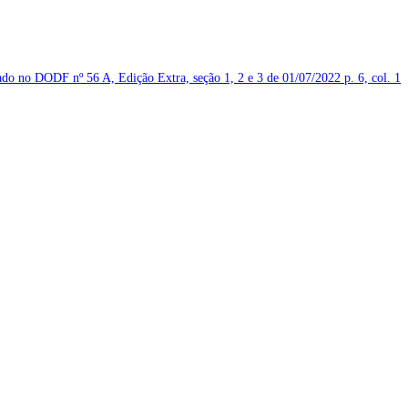
icado no DODF nº 56 A, Edição Extra, seção 1, 2 e 3 de 01/07/2022
p. 6, col. 1