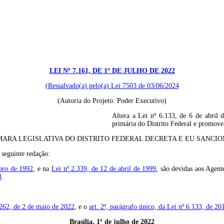
LEI Nº 7.161, DE 1º DE JULHO DE 2022
(Ressalvado(a) pelo(a) Lei 7503 de 03/06/2024
(Autoria do Projeto: Poder Executivo)
Altera a Lei nº 6.133, de 6 de abril
primária do Distrito Federal e promove 
ARA LEGISLATIVA DO DISTRITO FEDERAL DECRETA E EU SANCION
 seguinte redação:
mbro de 1992
, e na
Lei nº 2.339, de 12 de abril de 1999
, são devidas aos Agen
3
.
.262, de 2 de maio de 2022
, e o
art. 2º, parágrafo único, da Lei nº 6.133, de 20
Brasília, 1º de julho de 2022