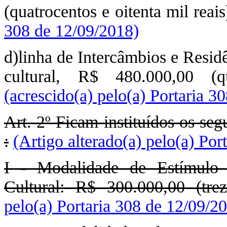
(quatrocentos e oitenta mil reai
308 de 12/09/2018)
d)linha de Intercâmbios e Residê
cultural, R$ 480.000,00 (q
(acrescido(a) pelo(a) Portaria 3
Art. 2º Ficam instituídos os seg
:
(Artigo alterado(a) pelo(a) Por
I - Modalidade de Estímulo 
Cultural: R$ 300.000,00 (trez
pelo(a) Portaria 308 de 12/09/2