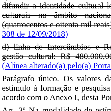
difundir a identidade cultural l
culturais no âmbito nacion
(quatrocentos e oitenta mil reais)
308 de 12/09/2018)
d) linha de Intercâmbios e Re
gestão cultural: R$ 480.000,00
(Alínea alterado(a) pelo(a) Port
Parágrafo único. Os valores d
estímulo à formação e pesquisa a
acordo com o Anexo I, desta Por
Art. 3º Na modalidade de estím