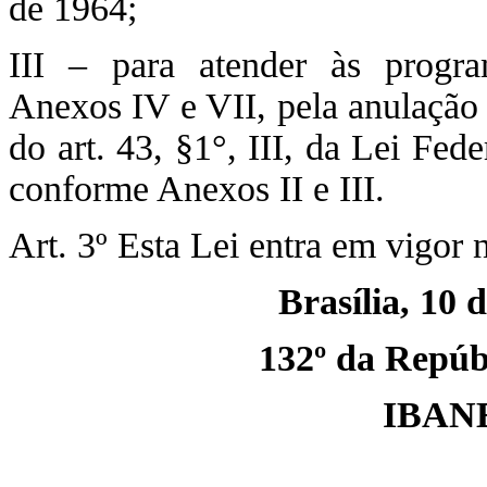
de 1964;
III – para atender às progra
Anexos IV e VII, pela anulação 
do art. 43, §1°, III, da Lei Fe
conforme Anexos II e III.
Art. 3º Esta Lei entra em vigor 
Brasília, 10 
132º da Repúbl
IBAN