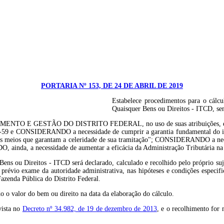
PORTARIA Nº 153, DE 24 DE ABRIL DE 2019
Estabelece procedimentos para o cálc
Quaisquer Bens ou Direitos - ITCD, se
TÃO DO DISTRITO FEDERAL, no uso de suas atribuições, e tendo em vis
9 e CONSIDERANDO a necessidade de cumprir a garantia fundamental do incis
e os meios que garantam a celeridade de sua tramitação"; CONSIDERANDO a necess
 ainda, a necessidade de aumentar a eficácia da Administração Tributária na
s ou Direitos - ITCD será declarado, calculado e recolhido pelo próprio sujei
 prévio exame da autoridade administrativa, nas hipóteses e condições especifi
Fazenda Pública do Distrito Federal.
do o valor do bem ou direito na data da elaboração do cálculo.
vista no
Decreto nº 34.982, de 19 de dezembro de 2013
, e o recolhimento for 