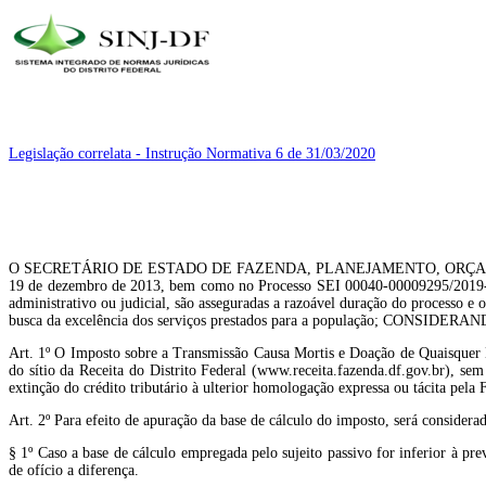
Legislação correlata - Instrução Normativa 6 de 31/03/2020
O SECRETÁRIO DE ESTADO DE FAZENDA, PLANEJAMENTO, ORÇAMENTO E GES
19 de dezembro de 2013, bem como no Processo SEI 00040-00009295/2019-5
administrativo ou judicial, são asseguradas a razoável duração do processo 
busca da excelência dos serviços prestados para a população; CONSIDERANDO,
Art. 1º O Imposto sobre a Transmissão Causa Mortis e Doação de Quaisquer Ben
do sítio da Receita do Distrito Federal (www.receita.fazenda.df.gov.br), sem
extinção do crédito tributário à ulterior homologação expressa ou tácita pela 
Art. 2º Para efeito de apuração da base de cálculo do imposto, será considera
§ 1º Caso a base de cálculo empregada pelo sujeito passivo for inferior à pre
de ofício a diferença.