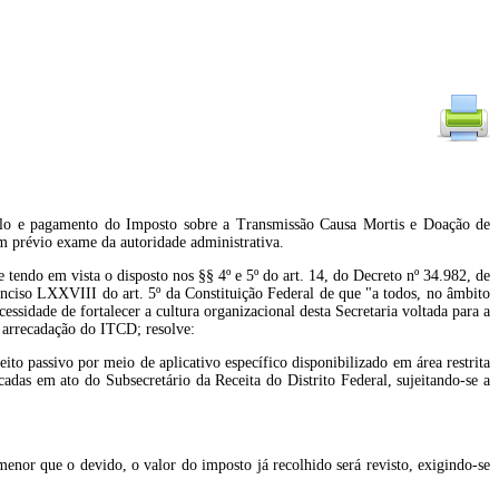
ulo e pagamento do Imposto sobre a Transmissão Causa Mortis e Doação de
m prévio exame da autoridade administrativa.
ta o disposto nos §§ 4º e 5º do art. 14, do Decreto nº 34.982, de
o LXXVIII do art. 5º da Constituição Federal de que "a todos, no âmbito
idade de fortalecer a cultura organizacional desta Secretaria voltada para a
 arrecadação do ITCD; resolve:
to passivo por meio de aplicativo específico disponibilizado em área restrita
cadas em ato do Subsecretário da Receita do Distrito Federal, sujeitando-se a
menor que o devido, o valor do imposto já recolhido será revisto, exigindo-se