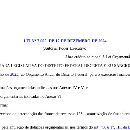
LEI Nº 7.605, DE 12 DE DEZEMBRO DE 2024
(Autoria: Poder Executivo)
Abre crédito adicional à Lei Orçamentá
ARA LEGISLATIVA DO DISTRITO FEDERAL DECRETA E EU SANCION
lho de 2023
, ao Orçamento Anual do Distrito Federal, para o exercício finance
ramações orçamentárias indicadas nos Anexos IV e V; e
s orçamentárias indicadas no Anexo VI.
orma:
excesso de arrecadação das fontes de recursos: 123 – amortização de financiam
, pela anulação de dotações orçamentárias, nos termos do
art. 43, § 1°, III, da