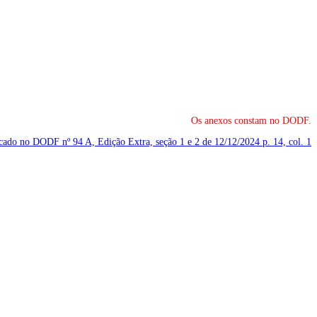
Os anexos constam no DODF.
licado no DODF nº 94 A, Edição Extra, seção 1 e 2 de 12/12/2024
p. 14, col. 1