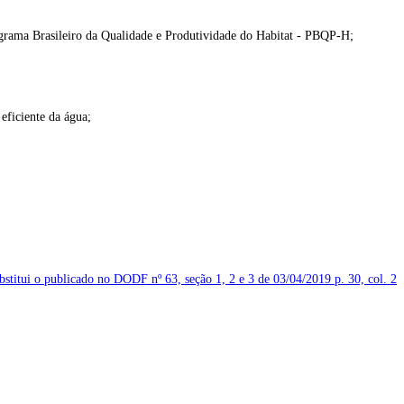
ograma Brasileiro da Qualidade e Produtividade do Habitat - PBQP-H;
eficiente da água;
ubstitui o publicado no DODF nº 63, seção 1, 2 e 3 de 03/04/2019
p. 30, col. 2