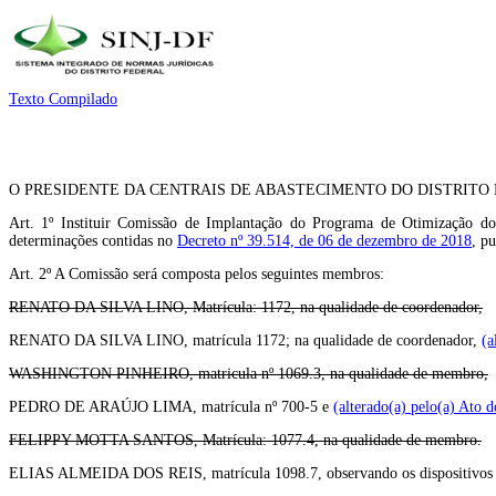
Texto Compilado
O PRESIDENTE DA CENTRAIS DE ABASTECIMENTO DO DISTRITO FEDERAL S.A.,
Art. 1º Instituir Comissão de Implantação do Programa de Otimização 
determinações contidas no
Decreto nº 39.514, de 06 de dezembro de 2018
, p
Art. 2º A Comissão será composta pelos seguintes membros:
RENATO DA SILVA LINO, Matrícula: 1172, na qualidade de coordenador,
RENATO DA SILVA LINO, matrícula 1172; na qualidade de coordenador,
(a
WASHINGTON PINHEIRO, matricula nº 1069.3, na qualidade de membro,
PEDRO DE ARAÚJO LIMA, matrícula nº 700-5 e
(alterado(a) pelo(a) Ato 
FELIPPY MOTTA SANTOS, Matrícula: 1077.4, na qualidade de membro.
ELIAS ALMEIDA DOS REIS, matrícula 1098.7, observando os dispositivos da