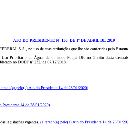
ATO DO PRESIDENTE Nº 130, DE 1º DE ABRIL DE 2019
 no uso de suas atribuições que lhe são conferidas pelo Estatuto Soc
do Uso Prioritário da Água, denominado Poupa DF, no âmbito desta Centra
ublicado no DODF nº 232, de 07/12/2018.
lterado(a) pelo(a) Ato do Presidente 14 de 28/01/2020)
do Presidente 14 de 28/01/2020)
s legislações vigentes.
(alterado(a) pelo(a) Ato do Presidente 14 de 28/01/20