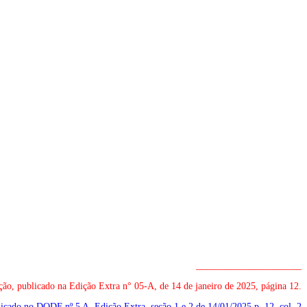
______________________
ão, publicado na Edição Extra n° 05-A, de 14 de janeiro de 2025, página 12.
blicado no DODF nº 5 A, Edição Extra, seção 1 e 2 de 14/01/2025
p. 12, col. 2