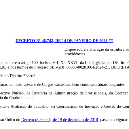
DECRETO Nº 46.742, DE 14 DE JANEIRO DE 2025 (*)
Dispõe sobre a alteração da estrutura a
providências.
 o artigo 100, incisos VII, X e XXVI, da Lei Orgânica do Distrito Federal, 
l de 2020, e nos termos do Processo SEI-GDF 00060-00281664/2024-21, DECRETA
de do Distrito Federal.
turas administrativas e de Cargos existentes, bem como seus atuais ocupantes:
ctivo Núcleo, da Diretoria de Administração de Profissionais, da Coordena
tão do Conhecimento.
mento e Avaliação do Trabalho, da Coordenação de Inovação e Gestão do Conh
exo Único do
Decreto nº 39.546, de 19 de dezembro de 2018
, passam a vigorar 