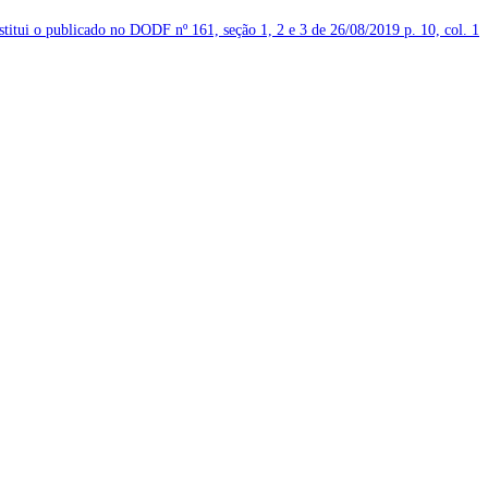
bstitui o publicado no DODF nº 161, seção 1, 2 e 3 de 26/08/2019
p. 10, col. 1