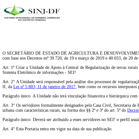
O SECRETÁRIO DE ESTADO DE AGRICULTURA E DESENVOLVIMENTO RURAL DO
com base nos Decretos nsº 39.720, de 19 e março de 2019 e 40.033, de 20 de 
Art. 1º Criar a Unidade de Apoio à Central de Regularização de terras rur
Sistema Eletrônico de informações - SEI!
Art. 2° A Unidade será responsável pela análise dos processos de regularização
II, da
Lei nº 5.803, 11 de janeiro de 2017
, bem como os recursos interpostos p
Parágrafo único. A Unidade não terá vinculação financeira e hierárquica com
Art. 3° Os servidores formalmente designados pela Casa Civil, Secretaria de 
urbana com características rurais, na forma dos §§ 2º e 3º do art. 5º do
Decret
Parágrafo único. Deverá ser atribuído a esses servidores no SEI! o perfil us
Art. 4° Esta Portaria entra em vigor na data de sua publicação.