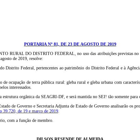
PORTARIA Nº 81, DE 23 DE AGOSTO DE 2019
 DISTRITO FEDERAL, no uso das atribuições previstas no art. 81, i
agosto de 2019, resolve:
ais do Distrito Federal, pertencentes ao patrimônio do Distrito Federal e à
 de ocupação de terra pública rural: gleba rural e gleba urbana com característ
elos interessados.
 a estrutura orgânica da SEAGRI-DF, e será mantida no SEI! tão somente para o 
Estado de Governo e Secretaria Adjunta de Estado de Governo analisarão os proce
o 39.720, de 19 e março de 2019
.
uário, com a função de membro.
DILSON RESENDE DE ALMEIDA