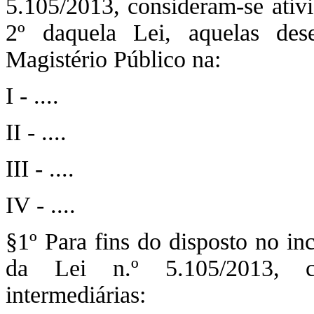
5.105/2013, consideram-se ativi
2º daquela Lei, aquelas dese
Magistério Público na:
I - ....
II - ....
III - ....
IV - ....
§1º Para fins do disposto no inci
da Lei n.º 5.105/2013, co
intermediárias: