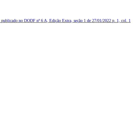
 o publicado no DODF nº 6 A, Edição Extra, seção 1 de 27/01/2022
p. 1, col. 1