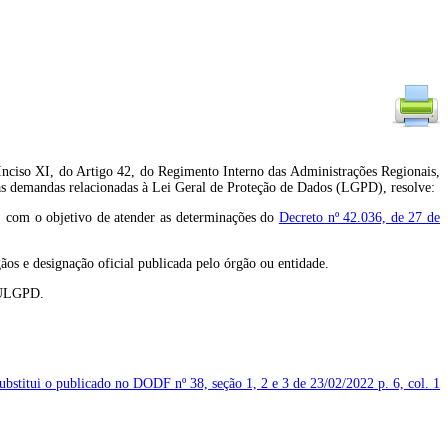
I, do Artigo 42, do Regimento Interno das Administrações Regionais,
das demandas relacionadas à Lei Geral de Proteção de Dados (LGPD), resolve:
, com o objetivo de atender as determinações do
Decreto nº 42.036, de 27 de
os e designação oficial publicada pelo órgão ou entidade.
- ULGPD.
substitui o publicado no DODF nº 38, seção 1, 2 e 3 de 23/02/2022
p. 6, col. 1