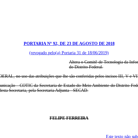
PORTARIA Nº 92, DE 23 DE AGOSTO DE 2018
(revogado pelo(a) Portaria 31 de 18/06/2019)
Altera o Comitê de Tecnologia da Inf
do Distrito Federal.
 das atribuições que lhe são conferidas pelos incisos III, V e VII do 
unicação - COTIC da Secretaria de Estado do Meio Ambiente do Distrito Fed
esta Secretaria, pela Secretaria Adjunta - SECAD.
FELIPE FERREIRA
Este texto não su