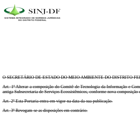
O SECRETÁRIO DE ESTADO DO MEIO AMBIENTE DO DISTRITO FEDERAL, no uso
Art. 1º Alterar a composição do Comitê de Tecnologia da Informação e Com
antiga Subsecretaria de Serviços Ecossistêmicos, conforme nova composição d
Art. 2º Esta Portaria entra em vigor na data da sua publicação.
Art. 3º Revogam-se as disposições em contrário.