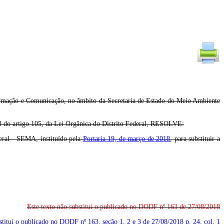
ormação e Comunicação, no âmbito da Secretaria de Estado do Meio Ambiente
artigo 105, da Lei Orgânica do Distrito Federal, RESOLVE:
eral - SEMA, instituído pela
Portaria 19, de março de 2018
, para substituir a
Este texto não substitui o publicado no DODF nº 163 de 27/08/2018
bstitui o publicado no DODF nº 163, seção 1, 2 e 3 de 27/08/2018
p. 24, col. 1