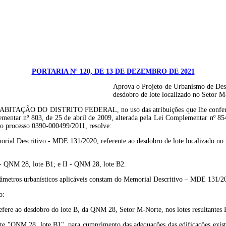
PORTARIA Nº 120, DE 13 DE DEZEMBRO DE 2021
Aprova o Projeto de Urbanismo de Des
desdobro de lote localizado no Setor 
ISTRITO FEDERAL, no uso das atribuições que lhe confere o art. 105,
mentar nº 803, de 25 de abril de 2009, alterada pela Lei Complementar nº 8
e o processo 0390-000499/2011, resolve:
rial Descritivo - MDE 131/2020, referente ao desdobro de lote localizado no
 I - QNM 28, lote B1; e II - QNM 28, lote B2.
arâmetros urbanísticos aplicáveis constam do Memorial Descritivo – MDE 131/2
o:
ere ao desdobro do lote B, da QNM 28, Setor M-Norte, nos lotes resultantes 
nte "QNM 28, lote B1", para cumprimento das adequações das edificações existent