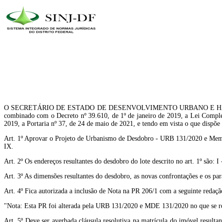
O SECRETÁRIO DE ESTADO DE DESENVOLVIMENTO URBANO E HABITAÇÃO DO D
combinado com o Decreto nº 39.610, de 1º de janeiro de 2019, a Lei Comple
2019, a Portaria nº 37, de 24 de maio de 2021, e tendo em vista o que dispõ
Art. 1º Aprovar o Projeto de Urbanismo de Desdobro - URB 131/2020 e Memo
IX.
Art. 2º Os endereços resultantes do desdobro do lote descrito no art. 1º são:
Art. 3º As dimensões resultantes do desdobro, as novas confrontações e os p
Art. 4º Fica autorizada a inclusão de Nota na PR 206/1 com a seguinte redaçã
"Nota: Esta PR foi alterada pela URB 131/2020 e MDE 131/2020 no que se ref
Art. 5º Deve ser averbada cláusula resolutiva na matrícula do imóvel resulta