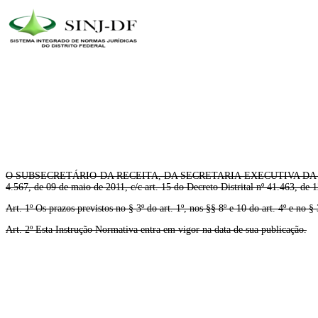
O SUBSECRETÁRIO DA RECEITA, DA SECRETARIA EXECUTIVA DA FAZEND
4.567, de 09 de maio de 2011, c/c art. 15 do Decreto Distrital nº 41.463, de
Art. 1º Os prazos previstos no § 3º do art. 1º, nos §§ 8º e 10 do art. 4º e no §
Art. 2º Esta Instrução Normativa entra em vigor na data de sua publicação.