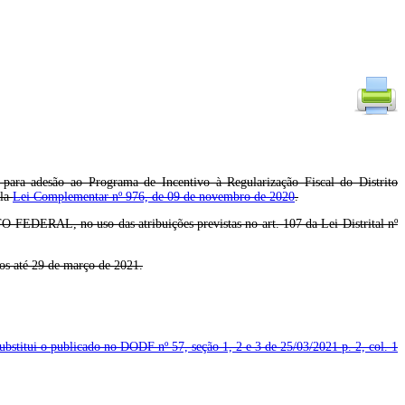
para adesão ao Programa de Incentivo à Regularização Fiscal do Distrito
ela
Lei Complementar nº 976, de 09 de novembro de 2020
.
 uso das atribuições previstas no art. 107 da Lei Distrital nº
dos até 29 de março de 2021.
substitui o publicado no DODF nº 57, seção 1, 2 e 3 de 25/03/2021
p. 2, col. 1