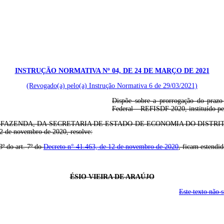
INSTRUÇÃO NORMATIVA Nº 04, DE 24 DE MARÇO DE 2021
(Revogado(a) pelo(a) Instrução Normativa 6 de 29/03/2021)
Dispõe sobre a prorrogação do prazo 
Federal – REFISDF 2020, instituído p
A, DA SECRETARIA DE ESTADO DE ECONOMIA DO DISTRITO FEDERAL, no
 12 de novembro de 2020, resolve:
 3º do art. 7º do
Decreto n° 41.463, de 12 de novembro de 2020
, ficam estendi
ÉSIO VIEIRA DE ARAÚJO
Este texto não 