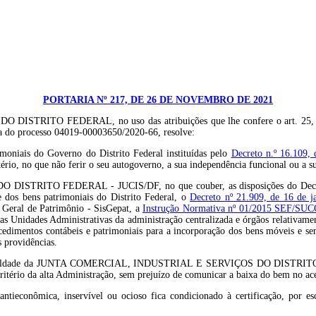
PORTARIA Nº 217, DE 26 DE NOVEMBRO DE 2021
 FEDERAL, no uso das atribuições que lhe confere o art. 25, inciso 
ta do processo 04019-00003650/2020-66, resolve:
imoniais do Governo do Distrito Federal instituídas pelo
Decreto n.º 16.109,
que não ferir o seu autogoverno, a sua independência funcional ou a sua 
TRITO FEDERAL - JUCIS/DF, no que couber, as disposições do Decreto 
le dos bens patrimoniais do Distrito Federal, o
Decreto nº 21.909, de 16 de j
a Geral de Patrimônio - SisGepat, a
Instrução Normativa nº 01/2015 SEF/SUC
elas Unidades Administrativas da administração centralizada e órgãos relativa
ocedimentos contábeis e patrimoniais para a incorporação dos bens móveis e se
 providências.
a a faculdade da JUNTA COMERCIAL, INDUSTRIAL E SERVIÇOS DO DISTRITO F
critério da alta Administração, sem prejuízo de comunicar a baixa do bem no ac
ieconômica, inservível ou ocioso fica condicionado à certificação, por escri