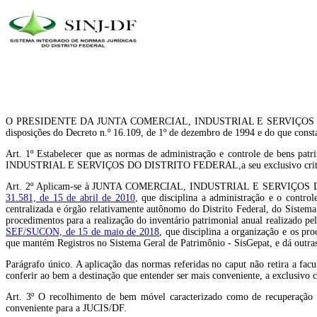
O PRESIDENTE DA JUNTA COMERCIAL, INDUSTRIAL E SERVIÇOS DO DISTRITO
disposições do Decreto n.º 16.109, de 1º de dezembro de 1994 e do que cons
Art. 1º Estabelecer que as normas de administração e controle de bens patr
INDUSTRIAL E SERVIÇOS DO DISTRITO FEDERAL,a seu exclusivo critério, no 
Art. 2º Aplicam-se à JUNTA COMERCIAL, INDUSTRIAL E SERVIÇOS DO DIS
31.581, de 15 de abril de 2010
, que disciplina a administração e o contro
centralizada e órgão relativamente autônomo do Distrito Federal, do Sistem
procedimentos para a realização do inventário patrimonial anual realizado p
SEF/SUCON, de 15 de maio de 2018
, que disciplina a organização e os pr
que mantém Registros no Sistema Geral de Patrimônio - SisGepat, e dá outras
Parágrafo único. A aplicação das normas referidas no caput não retir
conferir ao bem a destinação que entender ser mais conveniente, a exclusivo 
Art. 3º O recolhimento de bem móvel caracterizado como de recuperação ant
conveniente para a JUCIS/DF.