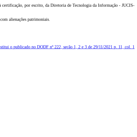
certificação, por escrito, da Diretoria de Tecnologia da Informação - JUCIS-
m alienações patrimoniais.
bstitui o publicado no DODF nº 222, seção 1, 2 e 3 de 29/11/2021
p. 11, col. 1