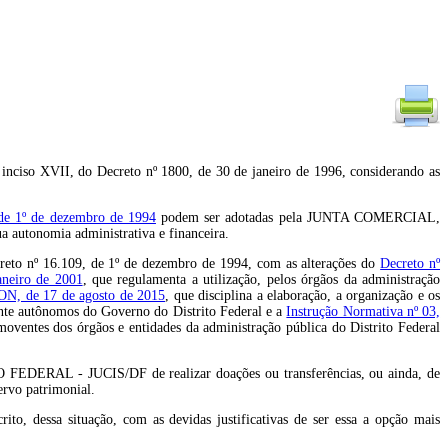
XVII, do Decreto nº 1800, de 30 de janeiro de 1996, considerando as
 de 1º de dezembro de 1994
podem ser adotadas pela JUNTA COMERCIAL,
autonomia administrativa e financeira.
nº 16.109, de 1º de dezembro de 1994, com as alterações do
Decreto nº
aneiro de 2001
, que regulamenta a utilização, pelos órgãos da administração
ON, de 17 de agosto de 2015
, que disciplina a elaboração, a organização e os
mente autônomos do Governo do Distrito Federal e a
Instrução Normativa nº 03,
moventes dos órgãos e entidades da administração pública do Distrito Federal
EDERAL - JUCIS/DF de realizar doações ou transferências, ou ainda, de
ervo patrimonial.
to, dessa situação, com as devidas justificativas de ser essa a opção mais