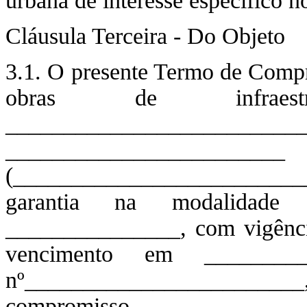
urbana de interesse específico no
Cláusula Terceira - Do Objeto
3.1. O presente Termo de Compr
obras de infraest
_______________________
________________________
(________________________
garantia na modalidade 
_______________, com vigênc
vencimento em ________
nº________________________
compromisso.