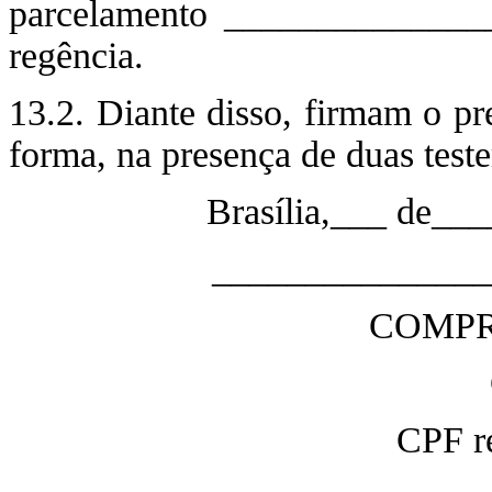
parcelamento _______________
regência.
13.2. Diante disso, firmam o pr
forma, na presença de duas test
Brasília,___ de__
_______________
COMPR
CPF re