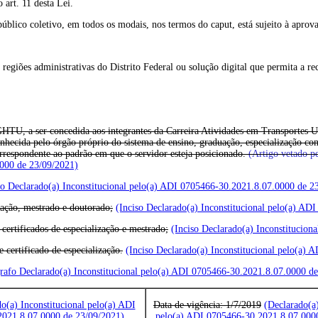
art. 11 desta Lei.
 público coletivo, em todos os modais, nos termos do caput, está sujeito à apro
 regiões administrativas do Distrito Federal ou solução digital que permita a re
GHTU, a ser concedida aos integrantes da Carreira Atividades em Transportes U
onhecida pelo órgão próprio do sistema de ensino, graduação, especialização c
orrespondente ao padrão em que o servidor esteja posicionado.
(Artigo vetado p
0000 de 23/09/2021)
fo Declarado(a) Inconstitucional pelo(a) ADI 0705466-30.2021.8.07.0000 de 2
ização, mestrado e doutorado;
(Inciso Declarado(a) Inconstitucional pelo(a) A
certificados de especialização e mestrado;
(Inciso Declarado(a) Inconstitucio
 certificado de especialização.
(Inciso Declarado(a) Inconstitucional pelo(a)
rafo Declarado(a) Inconstitucional pelo(a) ADI 0705466-30.2021.8.07.0000 d
o(a) Inconstitucional pelo(a) ADI
Data de vigência: 1/7/2019
(Declarado(a)
021.8.07.0000 de 23/09/2021)
pelo(a) ADI 0705466-30.2021.8.07.000