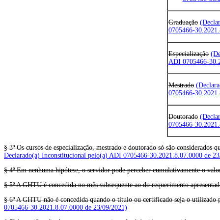
Graduação
(Declar
0705466-30.2021.
Especialização
(De
ADI 0705466-30.2
Mestrado
(Declara
0705466-30.2021.
Doutorado
(Declar
0705466-30.2021.
§ 3º Os cursos de especialização, mestrado e doutorado só são considerados 
Declarado(a) Inconstitucional pelo(a) ADI 0705466-30.2021.8.07.0000 de 23
§ 4º Em nenhuma hipótese, o servidor pode perceber cumulativamente o valor d
§ 5º A GHTU é concedida no mês subsequente ao do requerimento apresentado
§ 6º A GHTU não é concedida quando o título ou certificado seja o utilizado
0705466-30.2021.8.07.0000 de 23/09/2021)