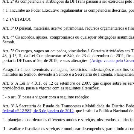
Art. 2º As competência e atribuições da DFTrans passam a ser exercidas pelo 
§ 1º Incumbe ao Poder Executivo regulamentar as competências descritas, por 
§ 2º (VETADO).
Art. 3º O pessoal, materiais, acervo patrimonial, recursos orçamentários e f
Art. 4º Os acordos, ajustes, compromissos ou quaisquer obrigações assumidas p
Semob.
Art. 5º Os cargos, vagos ou ocupados, vinculados à Carreira Atividades em T
43, § 1º, II, da Lei Complementar nº 840, de 23 de dezembro de 2011, fican
portaria DFTrans nº 95, de 2018, e suas alterações.
(Artigo vetado pelo Gover
Parágrafo único. Eventuais vantagens, benefícios, indenizações e auxílios 
mantidos na Semob, devendo a Semob e a Secretaria de Fazenda, Planejamento
Art. 6º A Lei nº 4.011, de 12 de setembro de 2007, que dispõe sobre os servi
providências, passa a vigorar com as seguintes alterações:
I - o art. 3º passa a vigorar com a seguinte redação:
Art. 3º A Secretaria de Estado de Transportes e Mobilidade do Distrito Fe
federal nº 12.587, de 3 de janeiro de 2012
, que institui a Política Nacional 
I - planejar e coordenar os diferentes modos e serviços, observados os princípi
II - avaliar e fiscalizar os serviços e monitorar desempenhos, garantindo a co