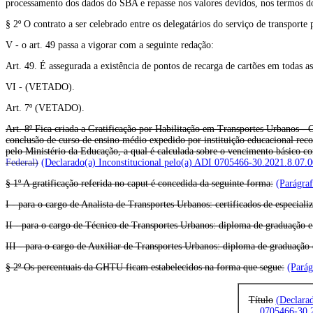
processamento dos dados do SBA e repasse nos valores devidos, nos termos do 
§ 2º O contrato a ser celebrado entre os delegatários do serviço de transporte
V - o art. 49 passa a vigorar com a seguinte redação:
Art. 49. É assegurada a existência de pontos de recarga de cartões em todas as
VI - (VETADO).
Art. 7º (VETADO).
Art. 8º Fica criada a Gratificação por Habilitação em Transportes Urbanos - 
conclusão de curso de ensino médio expedido por instituição educacional rec
pelo Ministério da Educação, a qual é calculada sobre o vencimento básico c
Federal)
(Declarado(a) Inconstitucional pelo(a) ADI 0705466-30.2021.8.07.
§ 1º A gratificação referida no caput é concedida da seguinte forma:
(Parágra
I - para o cargo de Analista de Transportes Urbanos: certificados de especial
II - para o cargo de Técnico de Transportes Urbanos: diploma de graduação e 
III - para o cargo de Auxiliar de Transportes Urbanos: diploma de graduação e
§ 2º Os percentuais da GHTU ficam estabelecidos na forma que segue:
(Parág
Título
(Declarad
0705466-30.2