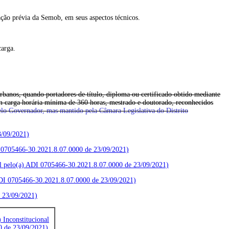
vação prévia da Semob, em seus aspectos técnicos.
carga.
rbanos, quando portadores de título, diploma ou certificado obtido mediante
om carga horária mínima de 360 horas, mestrado e doutorado, reconhecidos
elo Governador, mas mantido pela Câmara Legislativa do Distrito
3/09/2021)
DI 0705466-30.2021.8.07.0000 de 23/09/2021)
nal pelo(a) ADI 0705466-30.2021.8.07.0000 de 23/09/2021)
 ADI 0705466-30.2021.8.07.0000 de 23/09/2021)
e 23/09/2021)
 Inconstitucional
0 de 23/09/2021)