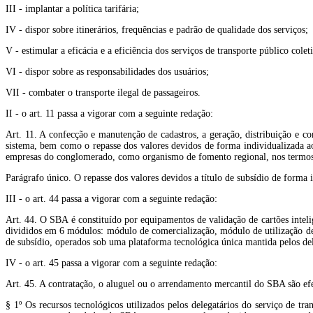
III - implantar a política tarifária;
IV - dispor sobre itinerários, frequências e padrão de qualidade dos serviços;
V - estimular a eficácia e a eficiência dos serviços de transporte público colet
VI - dispor sobre as responsabilidades dos usuários;
VII - combater o transporte ilegal de passageiros.
II - o art. 11 passa a vigorar com a seguinte redação:
Art. 11. A confecção e manutenção de cadastros, a geração, distribuição e 
sistema, bem como o repasse dos valores devidos de forma individualizada aos
empresas do conglomerado, como organismo de fomento regional, nos termos d
Parágrafo único. O repasse dos valores devidos a título de subsídio de forma i
III - o art. 44 passa a vigorar com a seguinte redação:
Art. 44. O SBA é constituído por equipamentos de validação de cartões intel
divididos em 6 módulos: módulo de comercialização, módulo de utilização d
de subsídio, operados sob uma plataforma tecnológica única mantida pelos del
IV - o art. 45 passa a vigorar com a seguinte redação:
Art. 45. A contratação, o aluguel ou o arrendamento mercantil do SBA são efet
§ 1º Os recursos tecnológicos utilizados pelos delegatários do serviço de tr