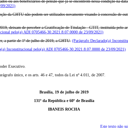
ntados ou aos beneficiários de pensão que já se encontrem nessa condição na data
/09/2021)
ercepção da GHTU não podem ser utilizados novamente visando à concessão de ou
e 2019, deixam de perceber a Gratificação de Titulação - GTIT, instituída pelo ar
tucional pelo(a) ADI 0705466-30.2021.8.07.0000 de 23/09/2021)
r, a partir de 1º de julho de 2019, a GHTU.
(Parágrafo Declarado(a) Inconsti
o(a) Inconstitucional pelo(a) ADI 0705466-30.2021.8.07.0000 de 23/09/2021)
Poder Executivo.
 parágrafo único, e os arts. 46 e 47, todos da Lei nº 4.011, de 2007.
Brasília, 19 de julho de 2019
131º da República e 60º de Brasília
IBANEIS ROCHA
Este texto não s