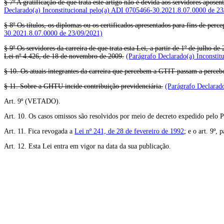
§ 7º A gratificação de que trata este artigo não é devida aos servidores apose
Declarado(a) Inconstitucional pelo(a) ADI 0705466-30.2021.8.07.0000 de 23
§ 8º Os títulos, os diplomas ou os certificados apresentados para fins de p
30.2021.8.07.0000 de 23/09/2021)
§ 9º Os servidores da carreira de que trata esta Lei, a partir de 1º de julho d
Lei nº 4.426, de 18 de novembro de 2009.
(Parágrafo Declarado(a) Inconsti
§ 10. Os atuais integrantes da carreira que percebem a GTIT passam a percebe
§ 11. Sobre a GHTU incide contribuição previdenciária.
(Parágrafo Declarad
Art. 9º (VETADO).
Art. 10. Os casos omissos são resolvidos por meio de decreto expedido pelo 
Art. 11. Fica revogada a
Lei nº 241, de 28 de fevereiro de 1992
; e o art. 9º,
Art. 12. Esta Lei entra em vigor na data da sua publicação.