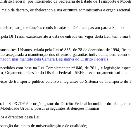
Distrito Federal, por intermédio da Secretaria de Estado de Transporte e Mobil
meio de decreto, estabelecendo a sua estrutura administrativa e organizacional
inanceiros, cargos e funções comissionadas da DFTrans passam para a Semob.
ela DFTrans, existentes até a data de entrada em vigor desta Lei, têm a sua ti
ransportes Urbanos, criada pela Lei nº 835, de 28 de dezembro de 1994, ficam 
do assegurada a manutenção dos direitos e garantias individuais, bem como o 
nador, mas mantido pela Câmara Legislativa do Distrito Federal)
concedidos com base na Lei Complementar nº 840, de 2011, e legislação espec
, Orçamento e Gestão do Distrito Federal - SEFP prever orçamento suficiente 
ços de transporte público coletivo integrantes do Sistema de Transporte do Di
deral - STPC/DF é o órgão gestor do Distrito Federal incumbido do planejamen
de Mobilidade Urbana, possui as seguintes atribuições mínimas:
os e diretrizes desta Lei;
nsecução das metas de universalização e de qualidade;