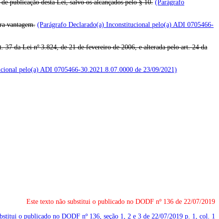
 de publicação desta Lei, salvo os alcançados pelo § 10.
(Parágrafo
tra vantagem.
(Parágrafo Declarado(a) Inconstitucional pelo(a) ADI 0705466-
t. 37 da Lei nº 3.824, de 21 de fevereiro de 2006, e alterada pelo art. 24 da
tucional pelo(a) ADI 0705466-30.2021.8.07.0000 de 23/09/2021)
Este texto não substitui o publicado no DODF nº 136 de 22/07/2019
ubstitui o publicado no DODF nº 136, seção 1, 2 e 3 de 22/07/2019
p. 1, col. 1